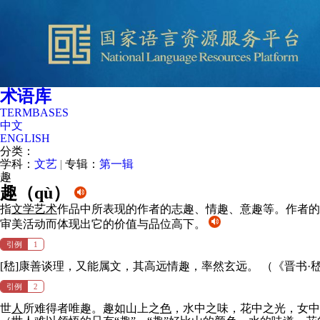
术语库
TERMBASES
中文
ENGLISH
分类：
学科：
文艺
|
专辑：
第一辑
趣
趣（
qù
）
指
文学
艺术
作品中所表现的作者的志趣、情趣、意趣等。作者的
审美活动而体现出它的价值与品位高下。
引例
1
[嵇]康善谈理，又能属文，其高远情趣，率然玄远。
（《晋书·
引例
2
世
人
所难得者唯趣。趣如山上之
色
，水中之味，花中之光，女中