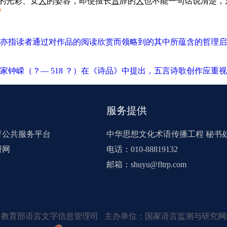
的光彩、女
人
的姿容，即使擅长
言
辞的
人
也不能一句话说清楚，
亦指读者通过对作品的阅读欣赏而领略到的其中所蕴含的哲理启
钟嵘（？— 518 ？）在《诗品》中提出，五言诗歌创作应重
服务提供
育公共服务平台
中华思想文化术语传播工程 秘书
研网
电话：010-88819132
邮箱：shuyu@fltrp.com
：教育部语言文字信息管理司 主办单位：国家语言监测与研究网