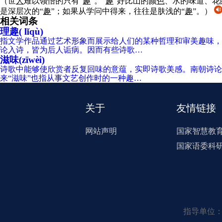
（世
人
难以领悟的只有“
趣
”。“
趣
”好比山的颜
色
、水的味道、花
是深层次的“
趣
”；如果从学问中得来，往往是肤浅的“
趣
”。）
相关词条
理趣( lǐqù)
指文学作品通过艺术形象而展示给人们的某种哲理和审美趣味，
论入诗，皆为后人诟病。因而有些诗歌…
滋味(zīwèi)
诗歌中能够使欣赏者反复回味的意蕴，实即诗歌美感。南朝诗论家
来“滋味”也指从事文艺创作时的一种趣…
关于
友情链接
网站声明
国家智慧教
国家语委科
指导单位