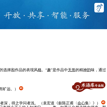
的选择
和
作品的表现风
格
。“
趣
”是作品中
无形
的精
神
韵
味，通过
而旷远。）
者深，得之学问者浅。
（袁宏道《叙陈正甫〈
会心
集〉》）