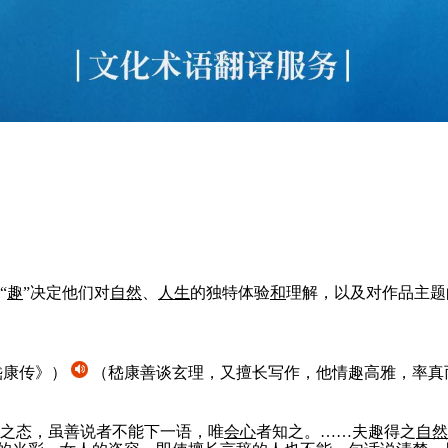
“
趣
”决定他们对
自然
、
人
生
的独特体验
和
理解，以及对作品主题
嵇康传》）
（嵇康善谈玄理，又擅长写作，他情趣高雅，率真
之态，虽善说者不能下一语，唯
会心
者知之。……夫趣得之
自然