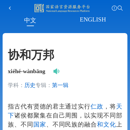
ENGLISH
中文
协和万邦
xiéhé-wànbāng
学科：
历史
专辑：
第一辑
指古代有贤德的君主通过实行
仁政
，将
天
下
诸侯都聚集在自己周围，以实现不同部
族、不同
国家
、不同民族的融合
和
文化
上