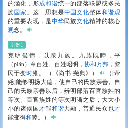
的涵化，形
成
和
谐
统一的部落联盟或多民
族
国家
。这一思想是
中国
文化
整体
和
谐
观
的重要表现，是
中华
民族
文化
精神的核心
观
念。
引例1
克明俊德，以亲九族。九族既睦，平
（pián）章百姓。百姓昭明，
协
和
万邦
，黎
民于变
时
雍。
（《尚书·尧典》）
（[帝
尧]能够明扬大德，使自己的氏族亲善。自
己的氏族亲善以后，辨明部落百官族姓的
等次。百官族姓的等次明晰之后，大大小
小的诸侯国
才
能
和
谐
共融，普通民众也
才
能变得
和
睦。）