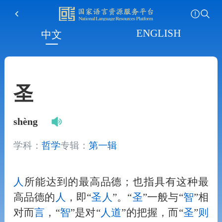
ENGLISH
中文
圣
shèng
学科：
哲学
专辑：
第一辑
人
所能达到的最高品德；也指具有这种最
高品德的
人
，即“
圣
人
”。“
圣
”一般与“
智
”相
对而
言
，“
智
”是对“
人
道
”的把握，而“
圣
”
则