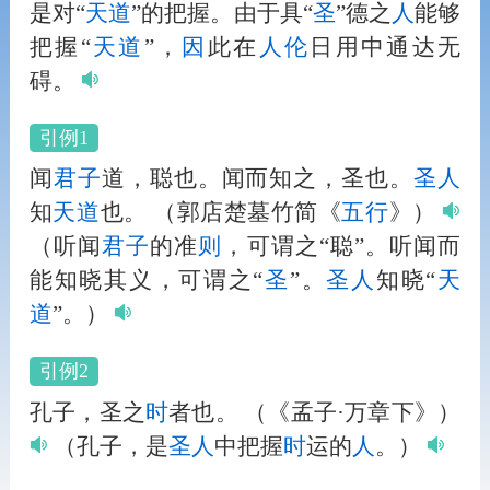
是对“
天道
”的把握。由于具“
圣
”德之
人
能够
把握“
天道
”，
因
此在
人
伦
日用中通达无
碍。
引例1
闻
君子
道，聪也。闻而知之，圣也。
圣
人
知
天道
也。
（郭店楚墓竹简《
五行
》）
（听闻
君子
的准
则
，可谓之“聪”。听闻而
能知晓其义，可谓之“
圣
”。
圣
人
知晓“
天
道
”。）
引例2
孔子，圣之
时
者也。
（《孟子·万章下》）
（孔子，是
圣
人
中把握
时
运的
人
。）