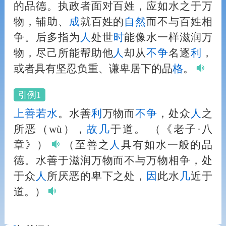
的品德。执政者面对百姓，应如水之于万
物，辅助、
成
就百姓的
自然
而不与百姓相
争。后多指为
人
处世
时
能像水一样滋润万
物，尽己所能帮助他
人
却从
不争
名逐
利
，
或者具有坚忍负重、谦卑居下的品
格
。
引例1
上善若水
。水善
利
万物而
不争
，处众
人
之
所恶（wù），
故
几
于道。
（《老子·八
章》）
（至善之
人
具有如水一般的品
德。水善于滋润万物而不与万物相争，处
于众
人
所厌恶的卑下之处，
因
此水
几
近于
道。）