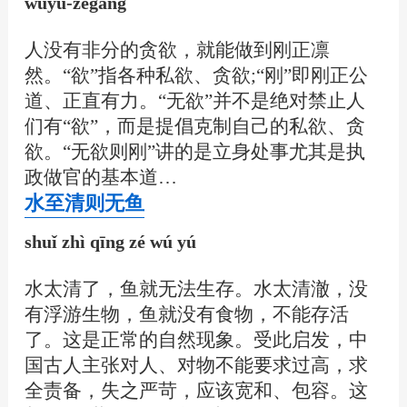
wúyù-zégāng
人没有非分的贪欲，就能做到刚正凛
然。“欲”指各种私欲、贪欲;“刚”即刚正公
道、正直有力。“无欲”并不是绝对禁止人
们有“欲”，而是提倡克制自己的私欲、贪
欲。“无欲则刚”讲的是立身处事尤其是执
政做官的基本道…
水至清则无鱼
shuǐ zhì qīng zé wú yú
水太清了，鱼就无法生存。水太清澈，没
有浮游生物，鱼就没有食物，不能存活
了。这是正常的自然现象。受此启发，中
国古人主张对人、对物不能要求过高，求
全责备，失之严苛，应该宽和、包容。这