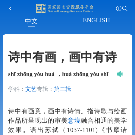
ENGLISH
中文
诗中有画，画中有诗
shī zhōng yǒu huà ，huà zhōng yǒu shī
学科：
文艺
专辑：
第二辑
诗中有画意，画中有诗情。指诗歌与绘画
作品所呈现出的审美
意境
融合相通的美学
效果。语出苏轼（1037-1101)《书摩诘