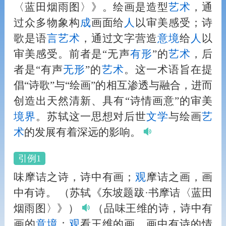
〈蓝田烟雨图〉》。绘画是造型
艺术
，通
过众多物象构
成
画面给
人
以审美感受；诗
歌是语
言
艺术
，通过文字营造
意境
给
人
以
审美感受。前者是“无声
有形
”的
艺术
，后
者是“有声
无形
”的
艺术
。这一术语旨在提
倡“诗歌”与“绘画”的相互渗透与融合，进而
创造出天然清新、具有“诗情画意”的审美
境界
。苏轼这一思想对后世
文学
与绘画
艺
术
的发展有着深远的影响。
引例1
味摩诘之诗，诗中有画；
观
摩诘之画，画
中有诗。
（苏轼《东坡题跋·书摩诘〈蓝田
烟雨图〉》）
（品味王维的诗，诗中有
画的
意境
；
观
看王维的画，画中有诗的情