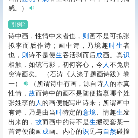
感。）
引例2
诗中画，性情中来者也，
则
画不是可拟张
拟李而后作诗；画中诗，乃境趣
时
生
者
也，
则
诗不是便
生
吞活剥而后
成
画。真
识
相触，如镜写影，初何容心，今
人
不免唐
突诗画矣。
（石涛《大涤子题画诗跋》卷
一）
（所谓诗中有画，源自诗
人
的本真
性情，
故
而诗中的画不是随便描摹哪个姓
张姓李的
人
的画便能写出诗来；所谓画中
有诗，乃是由当
时
特定的
意境
、情趣
生
发
出来的，
故
而画中的诗不是
生
搬硬套某一
首诗便能画
成
画。内心的
识
见与
自然
碰撞