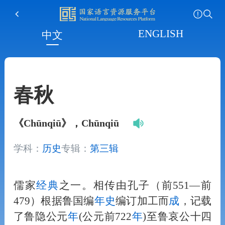
ENGLISH
中文
春秋
《Chūnqiū》，Chūnqiū
学科：
历史
专辑：
第三辑
儒家
经典
之一。相传由孔子（前551—前
479）根据鲁国编
年
史
编订加工而
成
，记载
了鲁隐公元
年
(公元前722
年
)至鲁哀公十四