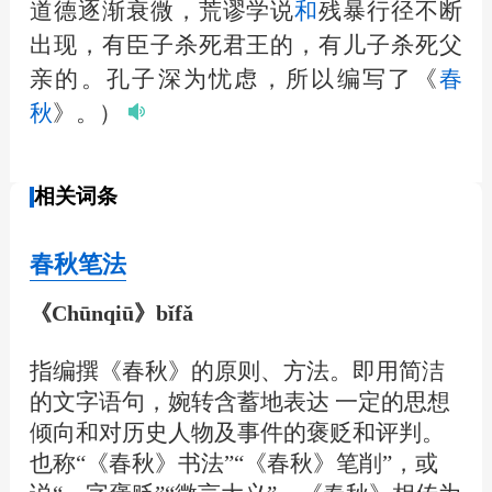
道德逐渐衰微，荒谬学说
和
残暴行径不断
出现，有臣子杀死君王的，有儿子杀死父
亲的。孔子深为忧虑，所以编写了《
春
秋
》。）
相关词条
春秋笔法
《Chūnqiū》bǐfǎ
指编撰《春秋》的原则、方法。即用简洁
的文字语句，婉转含蓄地表达 一定的思想
倾向和对历史人物及事件的褒贬和评判。
也称“《春秋》书法”“《春秋》笔削”，或