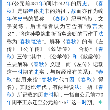
年
(公元前481
年
)间计242
年
的历
史
。《
春
秋
》是编
年
体
史
书的始祖，
故
而亦作为编
年
体
史
书的通称。《
春秋
》纪事简短，文
字凝练，后世儒者认为它含有“微
言
大
义”，将这种委婉曲折而寓褒贬的写作手
法
称为“
春秋
笔
法
”。解释《
春秋
》的有《左
传》《公羊传》《穀梁传》，合称“《
春
秋
》三传”(其中，《公羊传》
和
《穀梁传》
主要解释《
春秋
》义理，而《左传》记载
这一
时
期的
史
实，与解经没有关系)。“
春
秋
”也用来指“
春秋
时
代”(
因
《
春秋
》得
名)，其起讫
年
代，有两种说
法
:一指《
春
秋
》所记载的历
史
时
期，一指自公元前770
年
周平王东迁至公元前476
年
这一
时
期。