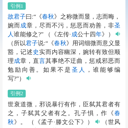
引例1
故
君子
曰:“《
春秋
》之称微而显，志而晦，
婉而
成
章，尽而不污，惩恶而劝善，非
圣
人
谁能修之?”
（《左传·
成
公十四
年
》）
（所以
君子
说:“《
春秋
》用词细微而意义显
豁，记述
史
实而内容幽深，婉转有致但顺
理
成
章，直
言
其事绝不迂曲，惩戒邪恶而
勉励向善。如果不是
圣
人
，谁能够编
写?”）
引例2
世衰道微，邪说暴行有作，臣弑其君者有
之，子弑其父者有之。孔子惧，作《
春
秋
》。
（《孟子·滕文公下》）
（世风