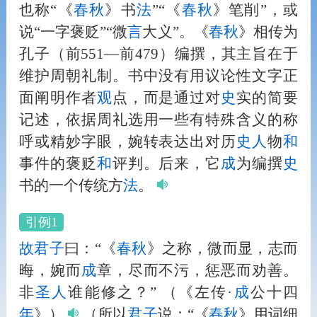
也称“《
春秋
》书
法
”“《
春秋
》笔削”，或
说“一字褒贬”“微
言
大义”。《
春秋
》相传为
孔子（前551—前479）编撰，其主旨在于
维护周朝礼制。书中没有用议论性文字正
面阐明作者
观
点，而是通过对
史
实的简要
记述，依据周礼选用一些有特殊含义的称
呼或精妙字眼，婉转表达出对历
史
人
物
和
事件的褒贬
和
评判。后来，它
成
为编撰
史
书的一个传统方
法
。
引例1
故
君子
曰：“《
春秋
》之称，微而显，志而
晦，婉而
成
章，尽而不污，惩恶而劝善。
非
圣
人
谁能修之？”
（《左传·
成
公十四
年
》）
（所以
君子
说：“《
春秋
》用词细