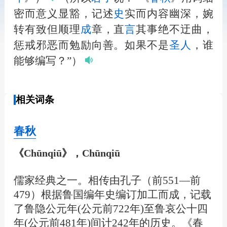
密而意义显豁，记述
史
实而内容幽深，婉
转有致但顺理
成
章，直
言
其事绝不迂曲，
惩戒邪恶而勉励向善。如果不是
圣
人
，谁
能够编写？”）
相关词条
春秋
《Chūnqiū》，Chūnqiū
儒家经典之一。相传由孔子（前551—前
479）根据鲁国编年史编订加工而成，记载
了鲁隐公元年(公元前722年)至鲁哀公十四
年(公元前481年)间计242年的历史。《春