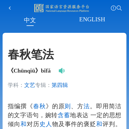
ENGLISH
中文
春秋笔法
《Chūnqiū》bǐfǎ
学科：
文艺
专辑：
第四辑
指编撰《
春秋
》的原
则
、方
法
。即用简洁
的文字语句，婉转
含蓄
地表达 一定的思想
倾向
和
对历
史
人
物及事件的褒贬
和
评判。