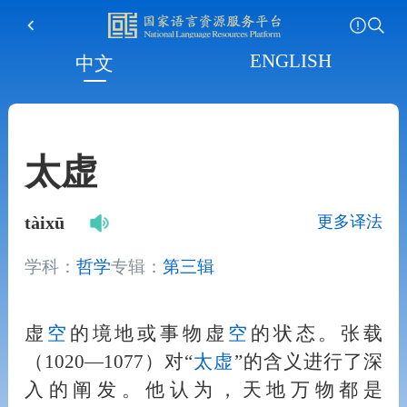
ENGLISH
中文
太虚
更多译法
tàixū
学科：
哲学
专辑：
第三辑
虚
空
的境地或事物虚
空
的状态。张载
（1020—1077）对“
太虚
”的含义进行了深
入的阐发。他认为，天地万物都是