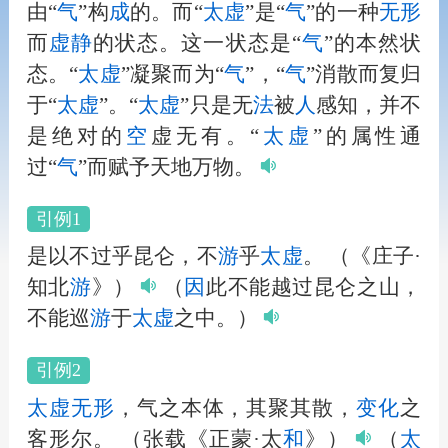
由“
气
”构
成
的。而“
太虚
”是“
气
”的一种
无形
而
虚静
的状态。这一状态是“
气
”的本然状
态。“
太虚
”凝聚而为“
气
”，“
气
”消散而复归
于“
太虚
”。“
太虚
”只是无
法
被
人
感知，并不
是绝对的
空
虚无有。“
太虚
”的属性通
过“
气
”而赋予天地万物。
引例1
是以不过乎昆仑，不
游
乎
太虚
。
（《庄子·
知北
游
》）
（
因
此不能越过昆仑之山，
不能巡
游
于
太虚
之中。）
引例2
太虚
无形
，气之本体，其聚其散，
变化
之
客形尔。
（张载《正蒙·太
和
》）
（
太