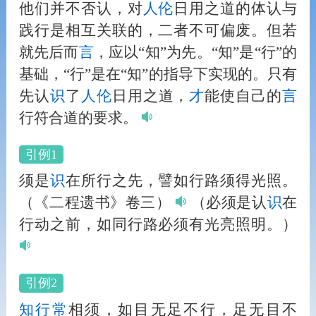
他们并不否认，对
人
伦
日用之道的体认与
践行是相互关联的，二者不可偏废。但若
就先后而
言
，应以“知”为先。“知”是“行”的
基础，“行”是在“知”的指导下实现的。只有
先认
识
了
人
伦
日用之道，
才
能使自己的
言
行符合道的要求。
引例1
须是
识
在所行之先，譬如行路须得光照。
（《二程遗书》卷三）
（必须是认
识
在
行动之前，如同行路必须有光亮照明。）
引例2
知行
常
相须，如目无足不行，足无目不