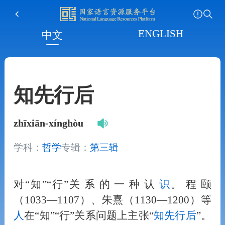
ENGLISH
中文
知先行后
zhīxiān-xínghòu
学科：
哲学
专辑：
第三辑
对“知”“行”关 系 的 一 种 认
识
。 程 颐
（1033—1107）、朱熹（1130—1200）等
人
在“知”“行”关系问题上主张“
知先行后
”。