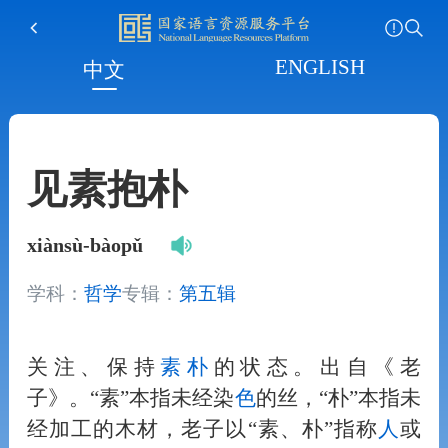
ENGLISH
中文
见素抱朴
xiànsù-bàopǔ
学科：
哲学
专辑：
第五辑
关注、保持
素朴
的状态。出自《老
子》。“素”本指未经染
色
的丝，“朴”本指未
经加工的木材，老子以“素、朴”指称
人
或