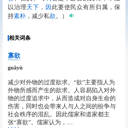
以治理
天下
，
因
此要使民众有所归属，保
持
素朴
，减少私
欲
。）
相关词条
寡欲
guǎyù
减少对外物的过度欲求。“欲”主要指人为
外物所感而产生的欲求。人容易陷入对外
物的过度追求中，从而造成对自身生命的
伤害，同时也会带来人与人之间的纷争与
社会秩序的混乱。因此儒家和道家都主
张“寡欲”。儒家认为，…