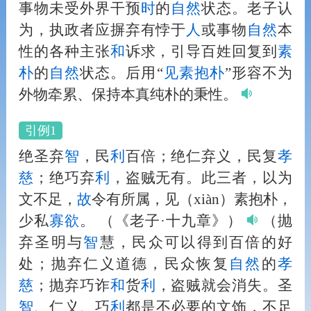
事物未受外界干预
时
的
自然
状态。老子认
为，执政者应摒弃有悖于
人
或事物
自然
本
性的各种主张
和
诉求，引导百姓回复到
素
朴
的
自然
状态。后用“
见素抱朴
”形容不为
外物牵累、保持本真纯朴的秉性。
引例1
绝圣弃
智
，民
利
百倍；绝仁弃义，民复
孝
慈
；绝巧弃
利
，盗贼无有。此三者，以为
文不足，
故
令有所属，见（xiàn）素抱朴，
少私
寡
欲
。
（《老子·十九章》）
（抛
弃圣明与
智
慧，民众可以得到百倍的好
处；抛弃仁义道德，民众恢复
自然
的
孝
慈
；抛弃巧诈
和
货
利
，盗贼就会消失。圣
智
、仁义、巧
利
都是不必要的文饰，不足