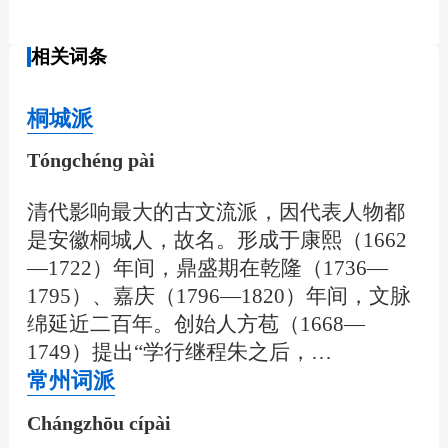
相关词条
桐城派
Tónɡchénɡ pài
清代影响最大的古文流派，因代表人物都
是安徽桐城人，故名。形成于康熙（1662
—1722）年间，鼎盛期在乾隆（1736—
1795）、嘉庆（1796—1820）年间，文脉
绵延近二百年。创始人方苞（1668—
1749）提出“学行继程朱之后，…
常州词派
Chángzhōu cípài