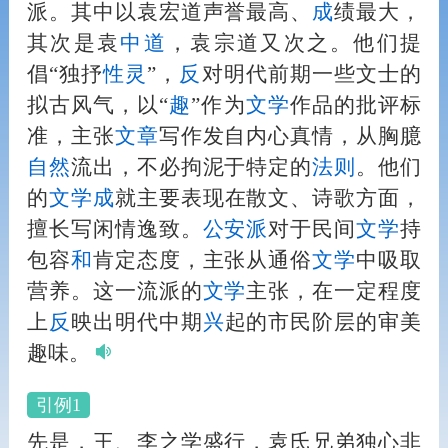
派。其中以袁宏道声誉最高、
成
绩最大，
其次是袁
中道
，袁宗道又次之。他们提
倡“独抒
性灵
”，
反
对明代前期一些文士的
拟古风气，以“
趣
”作为
文学
作品的批评标
准，主张
文章
写作发自内心真情，从胸臆
自然
流出，不必拘泥于特定的
法
则
。他们
的
文学
成
就主要表现在散文、诗歌方面，
擅长写闲情逸致。
公安派
对于民间
文学
持
包容
和
肯定态度，主张从通俗
文学
中吸取
营养。这一流派的
文学
主张，在一定程度
上
反
映出明代中期
兴
起的市民阶层的审美
趣味。
引例1
先是，王、李之学盛行，袁氏兄弟独心非