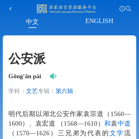
ENGLISH
中文
公安派
Gōng'ān pài
学科：
文艺
专辑：
第六辑
明代后期以湖北公安作家袁宗道（1560—
1600）、袁宏道 （1568—1610）
和
袁
中道
（1570—1626）三兄弟为代表的
文学
流