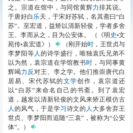
之。宗道在馆中，与同馆黄辉
力
排其说。
于唐好白
乐
天，于宋好苏轼，名其斋曰“白
苏”。至宏道，益矫以清新轻俊，学者多舍
王、李而从之，目为公安体。
（《明
史
•文
苑传•袁宏道》）
（刚开始
时
，王世贞与
李梦阳等
人
的诗学盛行，唯独袁氏兄弟不
以为然，袁宗道在学馆教书
时
，与同事黄
辉竭
力
反
对王、李之学。他们推崇唐代白
居易、宋代苏轼的
文学
创作，袁宗道还
以“白苏”来命名自己的书斋。到了袁宏
道，越发以清新轻俊的文风来矫正模仿古
人
的风气，于是学
习
诗文的
人
大多舍弃王
世贞、李梦阳而追随“三袁”，被称为“公安
体”。）