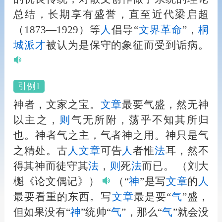
总结，长期享有盛誉，直至近代梁启超
（1873—1929）等
人
倡导“
文界
革命
”，
桐
城派
才
被认为是保守的象征而受到诟病。
引例1
神者，文家之宝。
文章
最要气盛，然无神
以主之，
则
气无所附，荡乎不知其所归
也。神者气之主，气者神之用。神只是气
之精处。古
人
文章
可告
人
者惟
法
耳，然不
得其神而徒守其
法
，
则
死
法
而已。
（刘大
櫆《论文偶记》）
（“
神
”是写
文章
的
人
最要看重的东西。写
文章
最是要“
气
”盛，
但如果没有“
神
”统帅“
气
”，那么“
气
”就会没