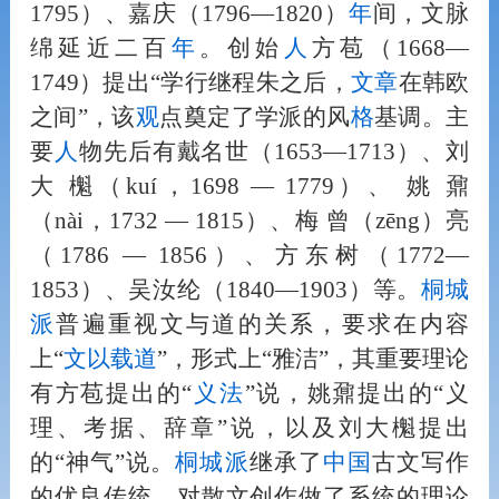
1795）、嘉庆（1796—1820）
年
间，文脉
绵延近二百
年
。创始
人
方苞（1668—
1749）提出“学行继程朱之后，
文章
在韩欧
之间”，该
观
点奠定了学派的风
格
基调。主
要
人
物先后有戴名世（1653—1713）、刘
大 櫆（kuí，1698 — 1779）、 姚 鼐
（nài，1732 — 1815）、梅 曾（zēng）亮
（1786 — 1856）、方东树（1772—
1853）、吴汝纶（1840—1903）等。
桐城
派
普遍重视文与道的关系，要求在内容
上“
文以载道
”，形式上“雅洁”，其重要理论
有方苞提出的“
义
法
”说，姚鼐提出的“义
理、考据、辞章”说，以及刘大櫆提出
的“神气”说。
桐城派
继承了
中国
古文写作
的优良传统，对散文创作做了系统的理论