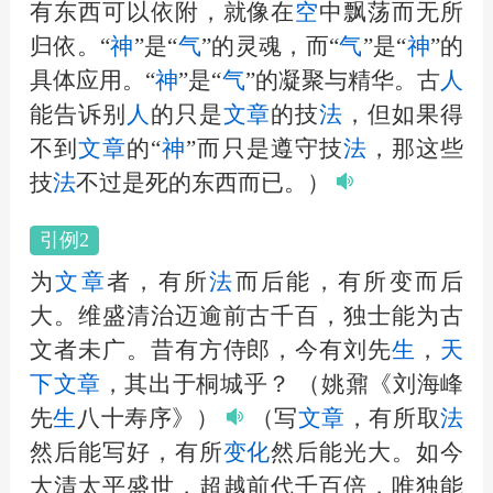
有东西可以依附，就像在
空
中飘荡而无所
归依。“
神
”是“
气
”的灵魂，而“
气
”是“
神
”的
具体应用。“
神
”是“
气
”的凝聚与精华。古
人
能告诉别
人
的只是
文章
的技
法
，但如果得
不到
文章
的“
神
”而只是遵守技
法
，那这些
技
法
不过是死的东西而已。）
引例2
为
文章
者，有所
法
而后能，有所变而后
大。维盛清治迈逾前古千百，独士能为古
文者未广。昔有方侍郎，今有刘先
生
，
天
下
文章
，其出于桐城乎？
（姚鼐《刘海峰
先
生
八十寿序》）
（写
文章
，有所取
法
然后能写好，有所
变化
然后能光大。如今
大清太平盛世，超越前代千百倍，唯独能