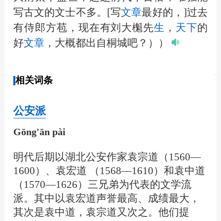
写古文的文士不多。[写
文章
最好的，]过去
有侍郎方苞，现在有刘大櫆先
生
，
天下
的
好
文章
，大概都出自桐城吧？））
相关词条
公安派
Gōng'ān pài
明代后期以湖北公安作家袁宗道（1560—
1600）、袁宏道 （1568—1610）和袁中道
（1570—1626）三兄弟为代表的文学流
派。其中以袁宏道声誉最高、成绩最大，
其次是袁中道，袁宗道又次之。他们提