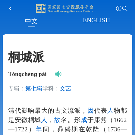
ENGLISH
中文
桐城派
Tónɡchénɡ pài
专辑：
第七辑
学科：
文艺
清代影响最大的古文流派，
因
代表
人
物都
是安徽桐城
人
，
故
名。形
成
于康熙（1662
—1722）
年
间，鼎盛期在乾隆（1736—