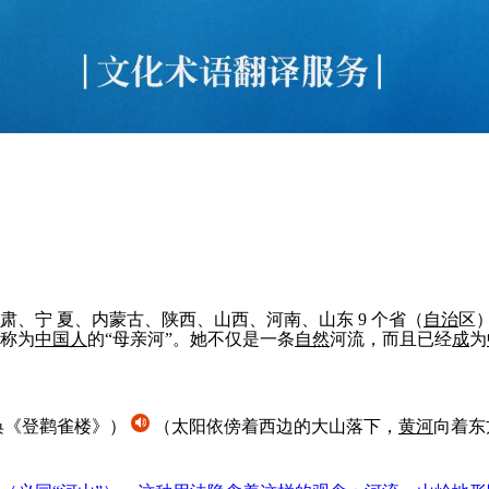
、宁 夏、内蒙古、陕西、山西、河南、山东 9 个省（
自治
区）
称为
中国
人
的“母亲河”。她不仅是一条
自然
河流，而且已经
成
为
涣《登鹳雀楼》）
（太阳依傍着西边的大山落下，
黄河
向着东