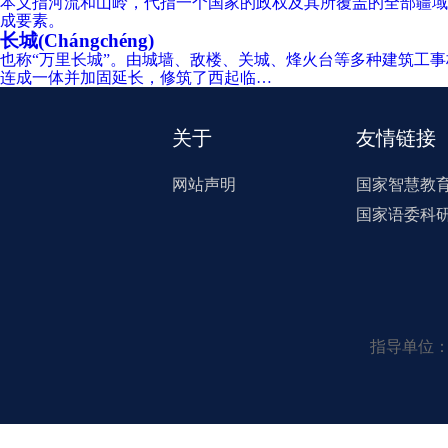
本义指河流和山岭，代指一个国家的政权及其所覆盖的全部疆域
成要素。
长城(Chángchéng)
也称“万里长城”。由城墙、敌楼、关城、烽火台等多种建筑工事
连成一体并加固延长，修筑了西起临…
关于
友情链接
网站声明
国家智慧教
国家语委科
指导单位