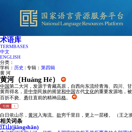
术语库
TERMBASES
中文
ENGLISH
分类：
学科：
历史
|
专辑：
第四辑
黄
河
黄河（
Huáng Hé
）
中国
第二大河，发源于青藏高原，自西向东流经青海、四川、甘肃
黄而得名，是
中华
民族的摇篮
和
中国
古代
文化
的重要发源地，被
百折不挠、
勇
往直前的精神品
格
。
引例
1
白日依山尽，
黄河
入海流。
欲
穷千里目，更上一层楼。
（王之
相关词条
江山(jiāngshān)