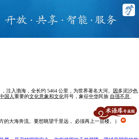
，注入渤海，全长约 5464 公里，为世界著名大河。
因
多泥沙
色
中国
人
重要的
文化
意象
和
文化
符号，象征
中华
民族
自强不息
、
方的大海奔流。要想眺望千里远， 必须再上一层楼。）