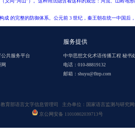
（义同“河山”）。这种用法隐含着这样的观念：河流、山岭地
构成 的完整的防御体系。公元前 3 世纪，秦王朝在统一中国
服务提供
育公共服务平台
中华思想文化术语传播工程 秘书
研网
电话：010-88819132
邮箱：shuyu@fltrp.com
：教育部语言文字信息管理司 主办单位：国家语言监测与研究网
京公网安备 11010802039713号