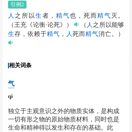
引例2
人
之所以
生
者，
精气
也，死而
精气
灭。
（王充《论衡·论死》）
（
人
之所以能够
生
存，依赖于
精气
，
人
死而
精气
消亡。）
相关词条
气
qì
独立于主观意识之外的物质实体，是构成
一切有形之物的原始物质材料，同时也是
生命和精神得以发生和存在的基础。此