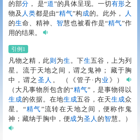
的部
分
， 是“
道
”的具体呈现。一切
有形
之
物及
人
类
都是由“
精气
”构
成
的。此外，
人
的
生
命、精神、
智
慧也被看作是“
精气
”作
用的结果。
引例1
凡物之精，此
则
为
生
。下
生
五谷，上为列
星。流于天地之间，谓之鬼神； 藏于胸
中，谓之
圣
人
。
（《管子·内
业
》）
（大凡事物所包含的“
精气
”，是事物得以
生
成
的依据。在地
生
成
五谷，在天
生
成
众
星。“
精气
”流转在天地之间，便称作鬼
神；藏纳于胸中，便
成
为
圣
人
的
智
慧。）