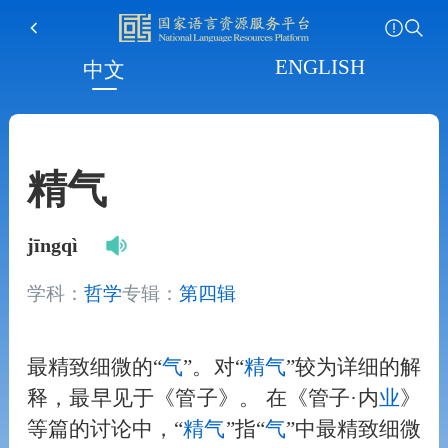
ENGLISH
中文
精气
jīngqì
学科：
哲学
专辑：
第四辑
最精致细微的“
气
”。对“
精气
”较为详细的解
释，最早见于《管子》。 在《管子·内
业
》
等篇的讨论中，“
精气
”指“
气
”中最精致细微