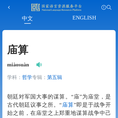
ENGLISH
中文
庙算
miàosuàn
学科：
哲学
专辑：
第五辑
朝廷对军国大事的谋算。“庙”为庙堂，是
古代朝廷议事之所。“
庙算
”即是于战争开
始之前，在庙堂之上郑重地谋算战争中己