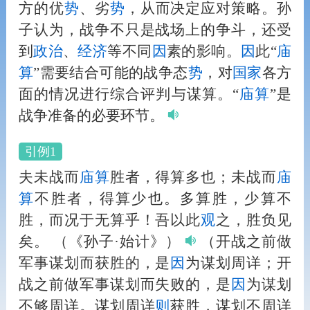
方的优
势
、劣
势
，从而决定应对策略。孙
子认为，战争不只是战场上的争斗，还受
到
政治
、
经济
等不同
因
素的影响。
因
此“
庙
算
”需要结合可能的战争态
势
，对
国家
各方
面的情况进行综合评判与谋算。“
庙算
”是
战争准备的必要环节。
引例1
夫未战而
庙算
胜者，得算多也；未战而
庙
算
不胜者，得算少也。多算胜，少算不
胜，而况于无算乎！吾以此
观
之，胜负见
矣。
（《孙子·始计》）
（开战之前做
军事谋划而获胜的，是
因
为谋划周详；开
战之前做军事谋划而失败的，是
因
为谋划
不够周详。谋划周详
则
获胜，谋划不周详