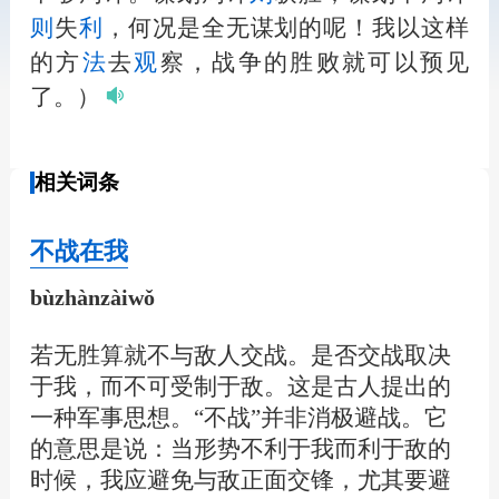
则
失
利
，何况是全无谋划的呢！我以这样
的方
法
去
观
察，战争的胜败就可以预见
了。）
相关词条
不战在我
bùzhànzàiwǒ
若无胜算就不与敌人交战。是否交战取决
于我，而不可受制于敌。这是古人提出的
一种军事思想。“不战”并非消极避战。它
的意思是说：当形势不利于我而利于敌的
时候，我应避免与敌正面交锋，尤其要避