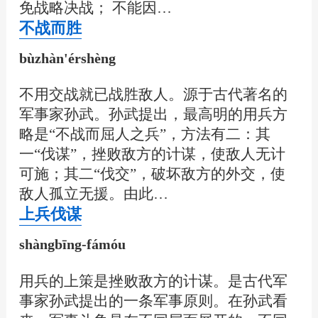
免战略决战； 不能因…
不战而胜
bùzhàn'érshèng
不用交战就已战胜敌人。源于古代著名的
军事家孙武。孙武提出，最高明的用兵方
略是“不战而屈人之兵”，方法有二：其
一“伐谋”，挫败敌方的计谋，使敌人无计
可施；其二“伐交”，破坏敌方的外交，使
敌人孤立无援。由此…
上兵伐谋
shàngbīng-fámóu
用兵的上策是挫败敌方的计谋。是古代军
事家孙武提出的一条军事原则。在孙武看