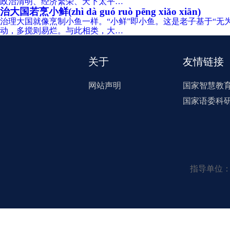
政治清明、经济繁荣、天下太平…
治大国若烹小鲜(zhì dà guó ruò pēng xiǎo xiān)
治理大国就像烹制小鱼一样。“小鲜”即小鱼。这是老子基于“无
动，多搅则易烂。与此相类，大…
关于
友情链接
网站声明
国家智慧教
国家语委科
指导单位