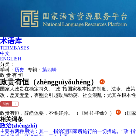
术语库
TERMBASES
中文
ENGLISH
分类：
学科：
历史
|
专辑：
第四辑
政
贵
有
恒
政贵有恒（
zhèngguìyǒuhéng
）
国家
大政贵在稳定持久。“政”指
国家
根本性的制度、
法
令、政策
改，
反
复
无
常
，否
则
会引起政局动荡、社会混乱；尤其在根本性
引例
1
政贵有恒
，
辞尚体要
，不惟好异。
（《尚书·毕命》）
（
国
相关词条
政治(zhèngzhì)
主要有两种用法：其一，指治理国家所施行的一切措施。“政”指