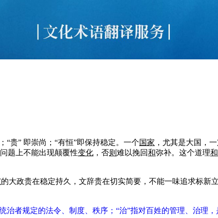
；“贵” 即崇尚；“有恒”即保持稳定。一个
国家
，尤其是大国，一
问题上不能出现颠覆性
变化
，否
则
难以挽回
和
弥补。这个道理
和
家
的大政贵在稳定持久，文辞贵在切实简要，不能一味追求标新
统治者规定的法令、制度、秩序；“治”指对百姓的管理、治理，