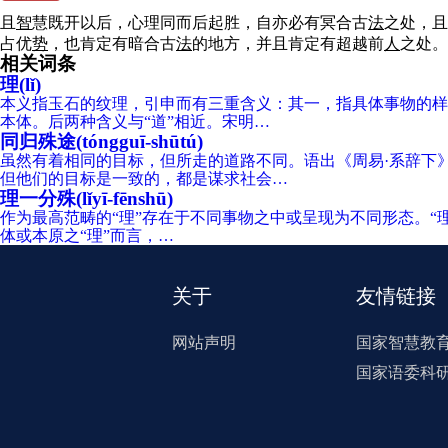
且
智
慧既开以后，心理同而后起胜，自亦必有冥合古
法
之处，且
占优
势
，也肯定有暗合古
法
的地方，并且肯定有超越前
人
之处。
相关词条
理(lǐ)
本义指玉石的纹理，引申而有三重含义：其一，指具体事物的样
本体。后两种含义与“道”相近。宋明…
同归殊途(tóngguī-shūtú)
虽然有着相同的目标，但所走的道路不同。语出《周易·系辞下
但他们的目标是一致的，都是谋求社会…
理一分殊(lǐyī-fēnshū)
作为最高范畴的“理”存在于不同事物之中或呈现为不同形态。“理
体或本原之“理”而言，…
关于
友情链接
网站声明
国家智慧教
国家语委科