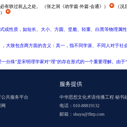
必有轶过前
人
之处。
（张之洞《劝学篇·外篇·会通》）
（况
）
式或性质，如短长、大小、方圆、坚脆、轻重、白黑等物理属性
》，大致包含两方面的含义：其一，指不同学派、不同人对于社
一分殊”是宋明理学家对“理”的存在形式的一个重要理解。由于“
服务提供
育公共服务平台
中华思想文化术语传播工程 秘书
研网
电话：010-88819132
邮箱：shuyu@fltrp.com