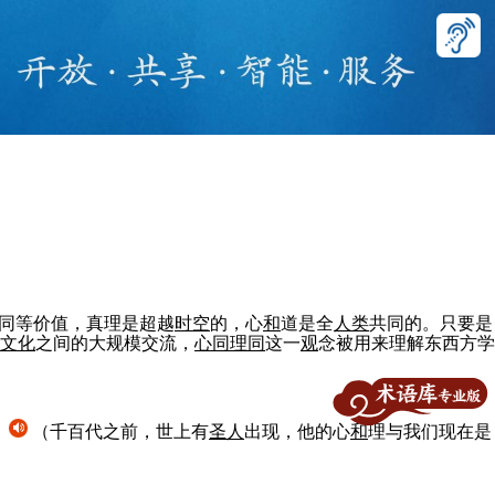
同等价值，真理是超越
时
空
的，心
和
道是全
人
类
共同的。只要是
文化
之间的大规模交流，
心同理同
这一
观
念被用来理解东西方学
）
（千百代之前，世上有
圣
人
出现，他的心
和
理与我们现在是