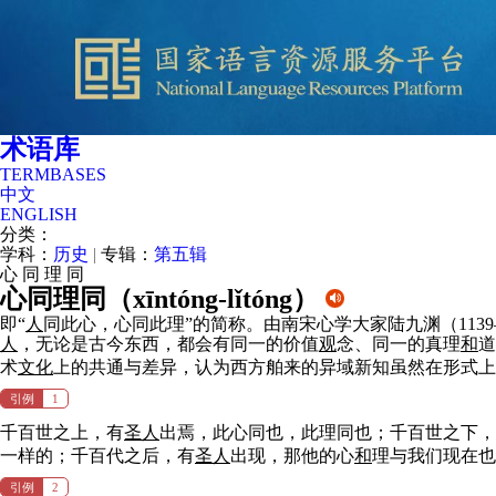
术语库
TERMBASES
中文
ENGLISH
分类：
学科：
历史
|
专辑：
第五辑
心
同
理
同
心同理同（
xīntóng-lǐtóng
）
即“
人
同此心，心同此理”的简称。由南宋心学大家陆九渊（1139
人
，无论是古今东西，都会有同一的价值
观
念、同一的真理
和
道
术
文化
上的共通与差异，认为西方舶来的异域新知虽然在形式上
引例
1
千百世之上，有
圣
人
出焉，此心同也，此理同也；千百世之下，
一样的；千百代之后，有
圣
人
出现，那他的心
和
理与我们现在也
引例
2