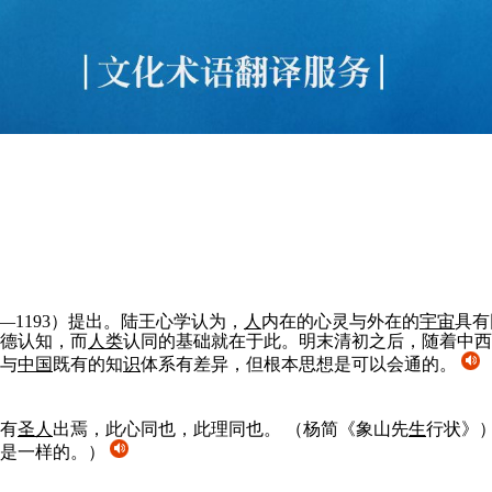
—1193）提出。陆王心学认为，
人
内在的心灵与外在的
宇宙
具有
德认知，而
人
类
认同的基础就在于此。明末清初之后，随着中西
与
中国
既有的知
识
体系有差异，但根本思想是可以会通的。
有
圣
人
出焉，此心同也，此理同也。
（杨简《象山先
生
行状》
是一样的。）