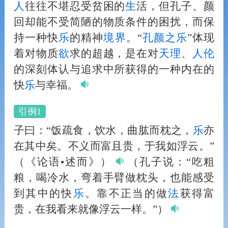
人
往往不堪忍受贫困的
生
活，但孔子、颜
回却能不受简陋的物质条件的困扰，而保
持一种快
乐
的精神
境界
。“
孔颜之
乐
”体现
着对物质
欲
求的超越，是在对
天理
、
人
伦
的深刻体认与追求中所获得的一种内在的
快
乐
与幸福。
引例1
子曰：“饭疏食，饮水，曲肱而枕之，
乐
亦
在其中矣。不义而富且贵，于我如浮云。”
（《论语•述而》）
（孔子说：“吃粗
粮，喝冷水，弯着手臂做枕头，也能感受
到其中的快
乐
。靠不正当的做
法
获得富
贵，在我看来就像浮云一样。”）