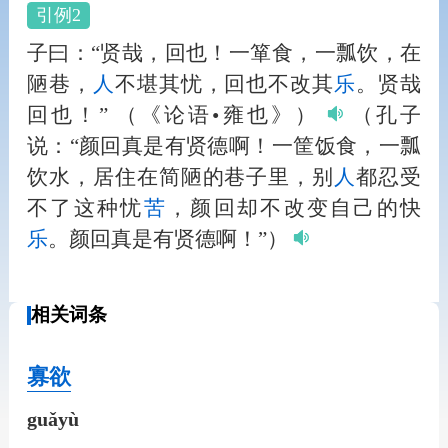
引例2
子曰：“贤哉，回也！一箪食，一瓢饮，在
陋巷，
人
不堪其忧，回也不改其
乐
。贤哉
回也！”
（《论语•雍也》）
（孔子
说：“颜回真是有贤德啊！一筐饭食，一瓢
饮水，居住在简陋的巷子里，别
人
都忍受
不了这种忧
苦
，颜回却不改变自己的快
乐
。颜回真是有贤德啊！”）
相关词条
寡欲
guǎyù