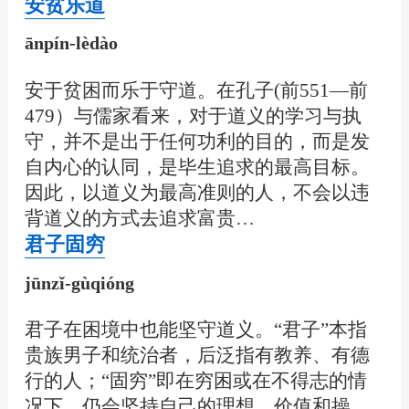
安贫乐道
ānpín-lèdào
安于贫困而乐于守道。在孔子(前551—前
479）与儒家看来，对于道义的学习与执
守，并不是出于任何功利的目的，而是发
自内心的认同，是毕生追求的最高目标。
因此，以道义为最高准则的人，不会以违
背道义的方式去追求富贵…
君子固穷
jūnzǐ-gùqióng
君子在困境中也能坚守道义。“君子”本指
贵族男子和统治者，后泛指有教养、有德
行的人；“固穷”即在穷困或在不得志的情
况下，仍会坚持自己的理想、价值和操