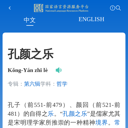
ENGLISH
中文
孔颜之乐
Kǒng-Yán zhī lè
专辑：
第六辑
学科：
哲学
孔子（前551-前479）、颜回（前521-前
481）的自得之
乐
。“
孔颜之
乐
”是儒家尤其
是宋明理学家所推崇的一种精神
境界
。
常