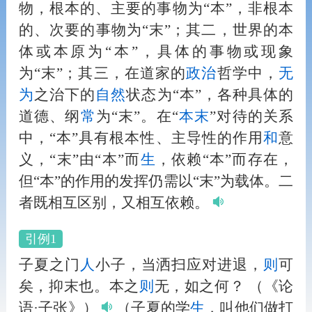
物，根本的、主要的事物为“本”，非根本
的、次要的事物为“末”；其二，世界的本
体或本原为“本”，具体的事物或现象
为“末”；其三，在道家的
政治
哲学中，
无
为
之治下的
自然
状态为“本”，各种具体的
道德、纲
常
为“末”。在“
本末
”对待的关系
中，“本”具有根本性、主导性的作用
和
意
义，“末”由“本”而
生
，依赖“本”而存在，
但“本”的作用的发挥仍需以“末”为载体。二
者既相互区别，又相互依赖。
引例1
子夏之门
人
小子，当洒扫应对进退，
则
可
矣，抑末也。本之
则
无，如之何？
（《论
语·子张》）
（子夏的学
生
，叫他们做打