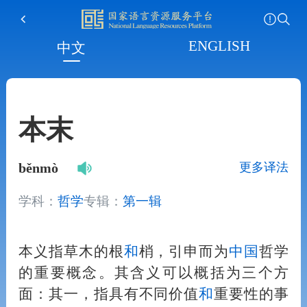
ENGLISH
中文
本末
更多译法
běnmò
学科：
哲学
专辑：
第一辑
本义指草木的根
和
梢，引申而为
中国
哲学
的重要概念。其含义可以概括为三个方
面：其一，指具有不同价值
和
重要性的事