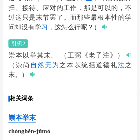
扫、接待、应对的工作，那是可以的，不
过这只是末节罢了。而那些最根本性的学
问却没有学
习
，这怎么行呢？）
引例2
崇本以举其末。
（王弼《老子注》）
（崇尚
自然
无为
之本以统括道德礼
法
之
末。）
相关词条
崇本举末
chóngběn-jǔmò