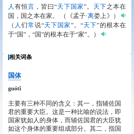
人
有恒
言
，皆曰“
天下
国家
”。
天下
之本在
国，国之本在家。
（《孟子·
离
娄上》）
（
人
们
常
说“
天下
国家
”。“
天下
”的根本在
于“国”，“国”的根本在于“家”。）
相关词条
国体
guótǐ
主要有三种不同的含义：其一，指辅佐国
君的重要大臣。这是一种比喻的说法，即
国家犹如人的身体，而辅佐国君的大臣犹
如这个身体的重要组成部分。其二，指国