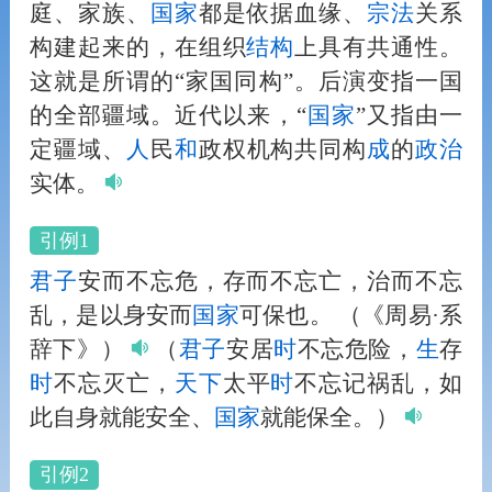
庭、家族、
国家
都是依据血缘、
宗
法
关系
构建起来的，在组织
结构
上具有共通性。
这就是所谓的“家国同构”。后演变指一国
的全部疆域。近代以来，“
国家
”又指由一
定疆域、
人
民
和
政权机构共同构
成
的
政治
实体。
引例1
君子
安而不忘危，存而不忘亡，治而不忘
乱，是以身安而
国家
可保也。
（《周易·系
辞下》）
（
君子
安居
时
不忘危险，
生
存
时
不忘灭亡，
天下
太平
时
不忘记祸乱，如
此自身就能安全、
国家
就能保全。）
引例2