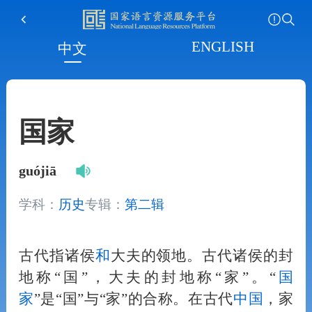
ENGLISH
中文
国家
guójiā
学科：
历史
专辑：
第二辑
古代指诸侯
和
大夫的领地。古代诸侯的封
地称“国”，大夫的封地称“家”。“
国
家
”是“国”与“家”的合称。在古代
中国
，家