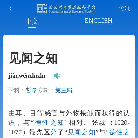
ENGLISH
中文
见闻之知
jiànwénzhīzhī
学科：
哲学
专辑：
第三辑
由耳、目等感官与外物接触而获得的认
识
，与“
德性
之知
”相对。张载（1020-
1077）最先区
分
了“
见闻之知
”与“
德性
之