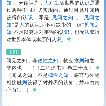
知
”。宋儒认为，
人
对
生
活世界的认
识
是通
过两种不同方式实现的。通过目见耳闻所
获得的认
识
，即是“
见闻之知
”。“
见闻之
知
”是
人
的认
识
所不可缺少的。但“
见闻之
知
”不足以穷尽对事物的认
识
，也无
法
获得
对世界本体或本原的认
识
。
引例1
闻见之知，非
德性
之知
，物交物
则
知之，
非内也。
（《二程遗书》卷二十五）
（闻见之知，不是
德性
之知
，感官与外物
相接触
则
获得了对外界的认知，并非由内
心而
生
。）