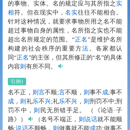
的事物、实体。名的规定应与其所指之
实
相
符。但在现实中，
名实
往往不能相合。
针对这种情况，就要求事物所用之名不能
超过事物自身的属性，名所指之实也不能
超出名所规定的范围。“
正名
”是维护名所
构建的社会秩序的重要方
法
。各家都认
同“
正名
”的主张，但其所修正的“名”的具体
内容
则
有所不同。
引例1
名不正，
则
言
不顺;
言
不顺，
则
事不
成
;事不
成
，
则
礼
乐
不
兴
;礼
乐
不
兴
，
则
刑罚不中;刑
罚不中，
则
民无所错手足。
（《论语·子
路》）
（名号不端正，
则
说话
就不能顺
畅;
说话
不顺畅，
则
做事就不能
成
功;做事不