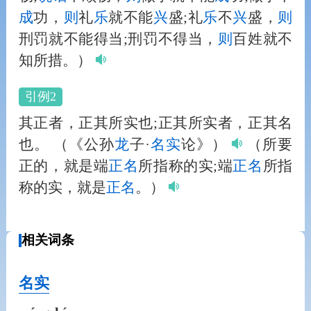
成
功，
则
礼
乐
就不能
兴
盛;礼
乐
不
兴
盛，
则
刑罚就不能得当;刑罚不得当，
则
百姓就不
知所措。）
引例2
其正者，正其所实也;正其所实者，正其名
也。
（《公孙
龙
子·
名实
论》）
（所要
正的，就是端
正名
所指称的实;端
正名
所指
称的实，就是
正名
。）
相关词条
名实