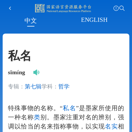
ENGLISH
中文
私名
sīmíng
专辑：
第七辑
学科：
哲学
特殊事物的名称。“
私名
”是墨家所使用的
一种名称
类
别。墨家注重对名的辨别，强
调以恰当的名来指称事物，以实现
名实
相