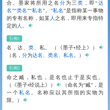
合。墨家将所用之名
分
为三
类
，即“
达
名
”“
类
名
”“
私名
”。“
私名
”是指称某一事物
的专有名称，如某
人
之名，即用来专指特
定的
人
。
引例1
名，达、
类
、私。
（《墨子•经上》）
（名，
分
为
达名
、
类
名
、
私名
。）
引例2
命之臧，私也，是名也止于是实也。
（《墨子•经说上》）
（命名为“臧”，是
一个
私名
。名称应以其所指的实物为
限。）