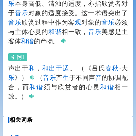
乐
本身高低、清浊的适度，亦指欣赏者对
于
音
乐
对象的适度接受。这一术语突出了
音
乐
欣赏过程中作为客
观
对象的
音
乐
必须
与主体心灵的
和
谐
相一致，
音
乐
美感是主
客体
和
谐
的产物。
引例1
声出于
和
，
和
出于适
。
（《吕氏
春秋
·大
乐
》）
（
音
乐
产
生
于不同声
音
的协调配
合，而
和
谐
须与欣赏者的心灵
和
谐
相一
致。）
相关词条