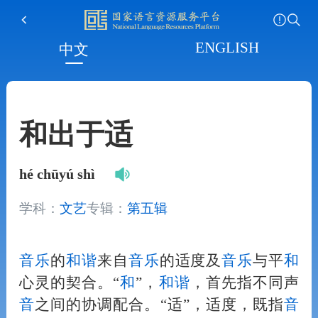
ENGLISH
中文
和出于适
hé chūyú shì
学科：
文艺
专辑：
第五辑
音
乐
的
和
谐
来自
音
乐
的适度及
音
乐
与平
和
心灵的契合。“
和
”，
和
谐
，首先指不同声
音
之间的协调配合。“适”，适度，既指
音