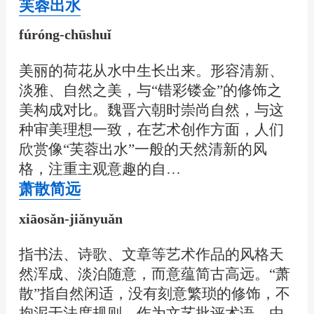
芙蓉出水
fúróng-chūshuǐ
美丽的荷花从水中生长出来。形容清新、
淡雅、自然之美，与“错彩镂金”的修饰之
美构成对比。魏晋六朝时崇尚自然，与这
种审美理想一致，在艺术创作方面，人们
欣赏像“芙蓉出水”一般的天然清新的风
格，注重主观意趣的自…
萧散简远
xiāosǎn-jiǎnyuǎn
指书法、诗歌、文章等艺术作品的风格天
然浑成、淡泊随意，而意蕴简古高远。“萧
散”指自然闲适，没有刻意繁琐的修饰，不
拘泥于法度规则。作为文艺批评术语，由