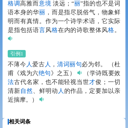
格
调
高雅而
意境
淡远；“
丽
”指的也不是词
语本身的华
丽
，而是指尽脱俗气，物象鲜
明而有真情。作为一个诗学术语，它实际
是指包括语
言
风
格
在内的诗歌整体风
格
。
引例1
不薄今
人
爱古
人
，
清词
丽
句
必为邻。
（杜
甫《戏为六
绝句
》之五）
（学诗既要效
法
古代名家，也不能轻视当世
才
俊；一切
清新
自然
、鲜明动
人
的作品，定要加以亲
近揣摩。）
相关词条