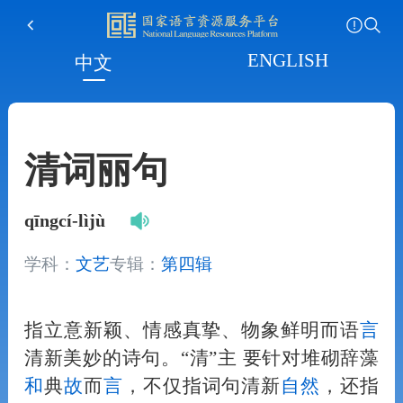
ENGLISH
中文
清词丽句
qīngcí-lìjù
学科：
文艺
专辑：
第四辑
指立意新颖、情感真挚、物象鲜明而语
言
清新美妙的诗句。“清”主 要针对堆砌辞藻
和
典
故
而
言
，不仅指词句清新
自然
，还指