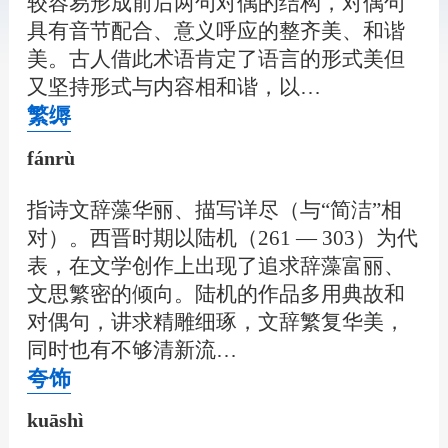
较容易形成前后两句对偶的结构，对偶句
具有音节配合、意义呼应的整齐美、和谐
美。古人借此术语肯定了语言的形式美但
又坚持形式与内容相和谐，以…
繁缛
fánrù
指诗文辞藻华丽、描写详尽（与“简洁”相
对）。西晋时期以陆机（261 — 303）为代
表，在文学创作上出现了追求辞藻富丽、
文思繁密的倾向。陆机的作品多用典故和
对偶句，讲求精雕细琢，文辞繁复华美，
同时也有不够清新流…
夸饰
kuāshì