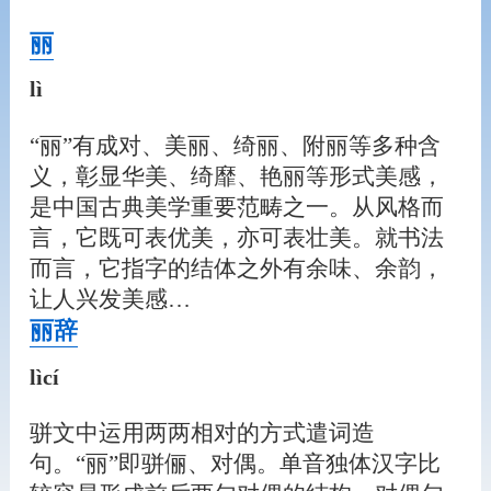
丽
lì
“丽”有成对、美丽、绮丽、附丽等多种含
义，彰显华美、绮靡、艳丽等形式美感，
是中国古典美学重要范畴之一。从风格而
言，它既可表优美，亦可表壮美。就书法
而言，它指字的结体之外有余味、余韵，
让人兴发美感…
丽辞
lìcí
骈文中运用两两相对的方式遣词造
句。“丽”即骈俪、对偶。单音独体汉字比