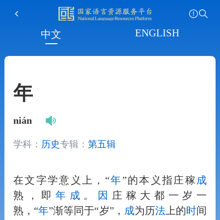
ENGLISH
中文
年
nián
学科：
历史
专辑：
第五辑
在文字学意义上，“
年
”的本义指庄稼
成
熟，即
年
成
。
因
庄稼大都一岁一
熟，“
年
”渐等同于“岁”，
成
为历
法
上的
时
间