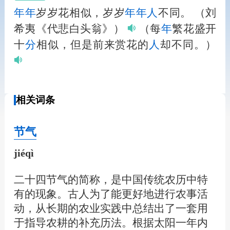
年
年
岁岁花相似，岁岁
年
年
人
不同。
（刘
希夷《代悲白头翁》）
（每
年
繁花盛开
十
分
相似，但是前来赏花的
人
却不同。）
相关词条
节气
jiéqì
二十四节气的简称，是中国传统农历中特
有的现象。古人为了能更好地进行农事活
动，从长期的农业实践中总结出了一套用
于指导农耕的补充历法。根据太阳一年内