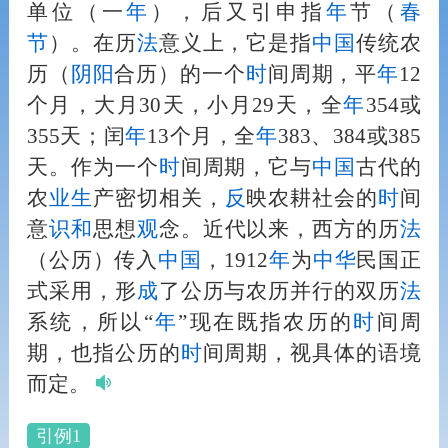
单位（一
年
），后又引申指
年
节（
春
节
）。在历
法
意义上，它是指
中国
传统农
历（
阴阳
合历）的一个
时
间周期，平
年
12
个月，大月30天，小月29天，全
年
354或
355天；闰
年
13个月，全
年
383、384或385
天。作为一个
时
间周期，它与
中国
古代的
农
业
生
产密切相关，
反
映农耕社会的
时
间
意
识
和
思想
观
念。近代以来，西方的历
法
（公历）传入
中国
，1912
年
为
中华
民国正
式采用，形
成
了公历与农历并行的双历
法
系统，所以“
年
”现在既指农历的
时
间周
期，也指公历的
时
间周期，视具体的语境
而定。
引例1