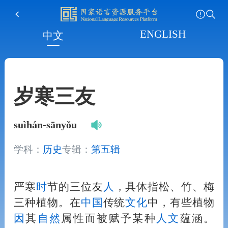
ENGLISH
中文
岁寒三友
suìhán-sānyǒu
学科：
历史
专辑：
第五辑
严寒
时
节的三位友
人
，具体指松、竹、梅
三种植物。在
中国
传统
文化
中，有些植物
因
其
自然
属性而被赋予某种
人
文
蕴涵。