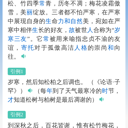
松、竹四季
常
青，历冬不凋；梅花凌霜傲
雪，美
丽
绽放。三者都不怕严寒，在严寒
中展现自身的
生
命
力
和
自然
美，宛如在严
寒中相伴
生
长的好友，
故
被世
人
合称为“
岁
寒三友
”。它
常
被用来喻指忠贞不渝的友
谊，
寄托
对于孤傲高洁
人
格
的崇尚
和
向
往。
引例1
岁寒，然后知松柏之后调也。
（《论语·子
罕》）
（每
年
到了天气最寒冷的
时
节，
才
知道松树与柏树是最后凋谢的）
引例2
到深秋之后，百花皆谢，惟有松竹梅花，