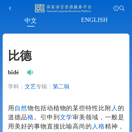
ENGLISH
中文
比德
bǐdé
学科：
文艺
专辑：
第二辑
用
自然
物包括动植物的某些特性比附
人
的
道德品
格
。引申到
文学
审美领域，一般是
用美好的事物直接比喻高尚的
人
格
精神，