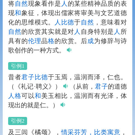
将
自然
现象看作是
人
的某些精神品质的表
现
和
象征，体现出儒家将审美与文艺道德
化的思维模式。
人
比德
于
自然
，意味着对
自然
的欣赏其实就是对
人
自身特别是
人
所
具有的
伦理
品
格
的欣赏。后
成
为修辞与诗
歌创作的一种方式。
引例1
昔者
君子
比德
于玉焉，温润而泽，仁也。
（《礼记·聘义》）
（从前，
君子
的道德
人
格
可以
和
美玉相比，温润而有光泽，体
现出的就是仁。）
引例2
及三闾《橘颂》，
情采芬芳，比
类
寓意
，