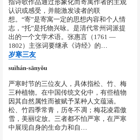
指诗歌作品通过形象化而寄寓作者的主观
认识或感受，并能激发读者的联
想。“寄”是寄寓一定的思想内容和个人情
志，“托”是托物兴咏。是清代常州词派提
出的一个文学术语。张惠言（1761 —
1802）主张词要继承《诗经》的…
岁寒三友
suìhán-sānyǒu
严寒时节的三位友人，具体指松、竹、梅
三种植物。在中国传统文化中，有些植物
因其自然属性而被赋予某种人文蕴涵。
松、竹四季常青，历冬不凋；梅花凌霜傲
雪，美丽绽放。三者都不怕严寒，在严寒
中展现自身的生命力和自…