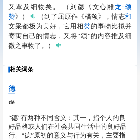
又覃及细物矣。
（刘勰《文心雕
龙
·
颂
赞
》）
（到了屈原作《橘颂》，情志
和
文采都极为美好，它用相
类
的事物比拟并
寄寓自己的情志，又将“颂”的内容推及细
微之事物了。）
相关词条
德
dé
“德”有两种不同含义：其一，指个人的良
好品格或人们在社会共同生活中的良好品
行。“德”原初的意义与行为有关，主要指