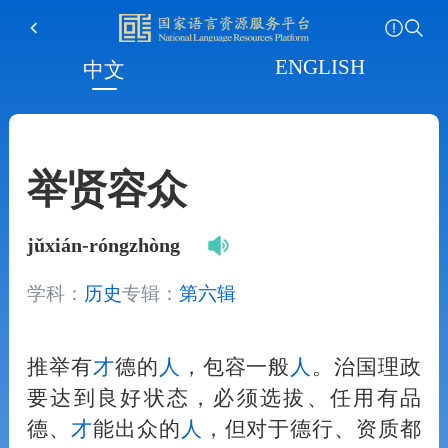
ENGLISH
中文
举贤容众
jǔxián-róngzhòng
学科：
历史
专辑：
第六辑
推举有
才
德的
人
，包容一般
人
。治国理政
要达到良好状态，必须选拔、任用有品
德、
才
能出众的
人
，但对于德行、资质都