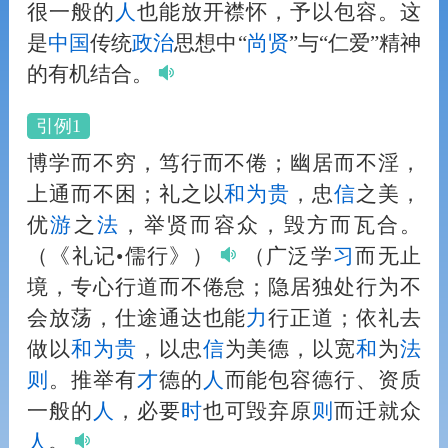
很一般的
人
也能放开襟怀，予以包容。这
是
中国
传统
政治
思想中“
尚贤
”与“仁爱”精神
的有机结合。
引例1
博学而不穷，笃行而不倦；幽居而不淫，
上通而不困；礼之以
和
为贵
，忠
信
之美，
优
游
之
法
，举贤而容众，毁方而瓦合。
（《礼记•儒行》）
（广泛学
习
而无止
境，专心行道而不倦怠；隐居独处行为不
会放荡，仕途通达也能
力
行正道；依礼去
做以
和
为贵
，以忠
信
为美德，以宽
和
为
法
则
。推举有
才
德的
人
而能包容德行、资质
一般的
人
，必要
时
也可毁弃原
则
而迁就众
人
。