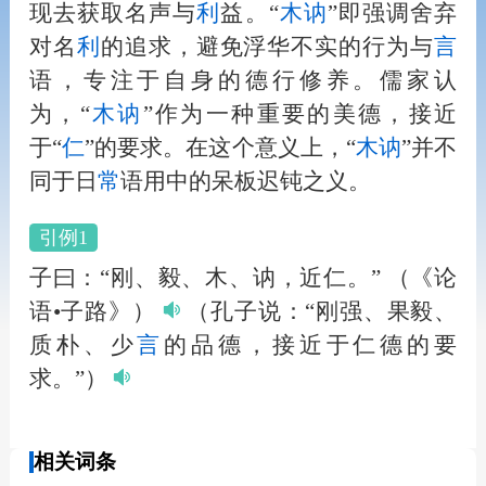
现去获取名声与
利
益。“
木讷
”即强调舍弃
对名
利
的追求，避免浮华不实的行为与
言
语，专注于自身的德行修养。儒家认
为，“
木讷
”作为一种重要的美德，接近
于“
仁
”的要求。在这个意义上，“
木讷
”并不
同于日
常
语用中的呆板迟钝之义。
引例1
子曰：“刚、毅、木、讷，近仁。”
（《论
语•子路》）
（孔子说：“刚强、果毅、
质朴、少
言
的品德，接近于仁德的要
求。”）
相关词条