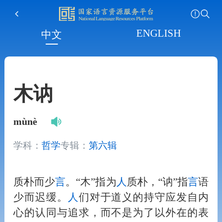
ENGLISH
中文
木讷
mùnè
学科：
哲学
专辑：
第六辑
质朴而少
言
。“木”指为
人
质朴，“讷”指
言
语
少而迟缓。
人
们对于道义的持守应发自内
心的认同与追求，而不是为了以外在的表