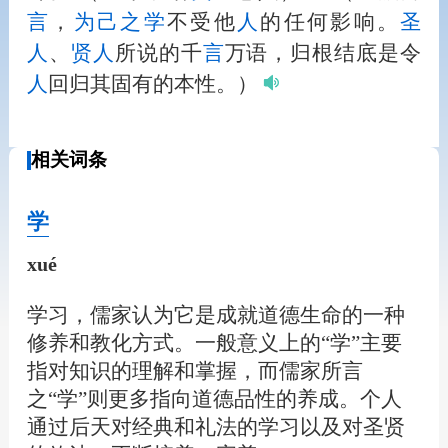
言
，
为己之学
不受他
人
的任何影响。
圣
人
、
贤
人
所说的千
言
万语，归根结底是令
人
回归其固有的本性。）
相关词条
学
xué
学习，儒家认为它是成就道德生命的一种
修养和教化方式。一般意义上的“学”主要
指对知识的理解和掌握，而儒家所言
之“学”则更多指向道德品性的养成。个人
通过后天对经典和礼法的学习以及对圣贤