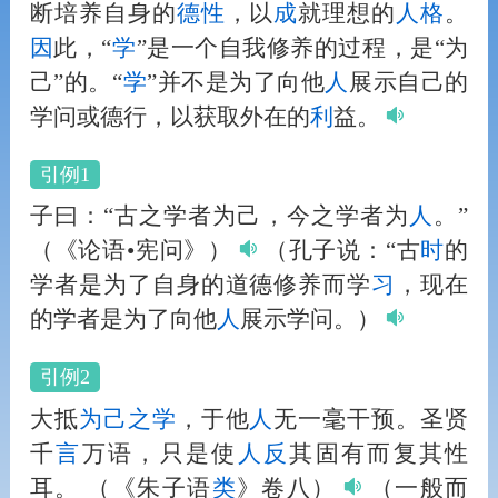
断培养自身的
德性
，以
成
就理想的
人
格
。
因
此，“
学
”是一个自我修养的过程，是“为
己”的。“
学
”并不是为了向他
人
展示自己的
学问或德行，以获取外在的
利
益。
引例1
子曰：“古之学者为己，今之学者为
人
。”
（《论语•宪问》）
（孔子说：“古
时
的
学者是为了自身的道德修养而学
习
，现在
的学者是为了向他
人
展示学问。）
引例2
大抵
为己之学
，于他
人
无一毫干预。圣贤
千
言
万语，只是使
人
反
其固有而复其性
耳。
（《朱子语
类
》卷八）
（一般而