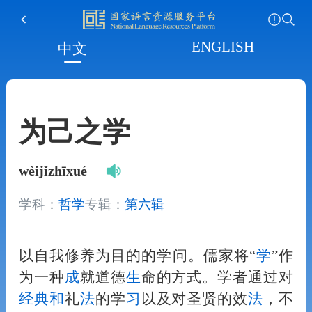
ENGLISH
中文
为己之学
wèijǐzhīxué
学科：
哲学
专辑：
第六辑
以自我修养为目的的学问。儒家将“
学
”作
为一种
成
就道德
生
命的方式。学者通过对
经典
和
礼
法
的学
习
以及对圣贤的效
法
，不