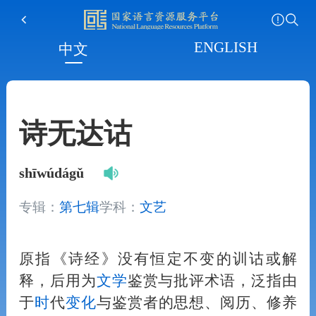
ENGLISH
中文
诗无达诂
shīwúdágǔ
专辑：
第七辑
学科：
文艺
原指《诗经》没有恒定不变的训诂或解
释，后用为
文学
鉴赏与批评术语，泛指由
于
时
代
变化
与鉴赏者的思想、阅历、修养