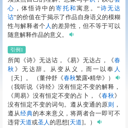
心
，体悟诗中的
寄托
和
寓意。“
诗无达
诂
”的价值在于揭示了作品自身语义的模糊
性与解释者个
人
的差异性，但不等于可以
随意解释作品的意义。
引例1
所闻《诗》无达诂，《易》无达占，《
春
秋
》无达辞。从变从义，而一以奉
人
［天］。
（董仲舒《
春秋
繁露•精华》）
（我听说《诗经》没有恒定不变的解释，
《周易》没有恒定不变的占卜，《
春秋
》
没有恒定不变的词句。遵从变通的原
则
，
遵从
经典
的本来意义，将两者合一即可不
违背
天道
或
圣
人
的思想[
天道
]。）