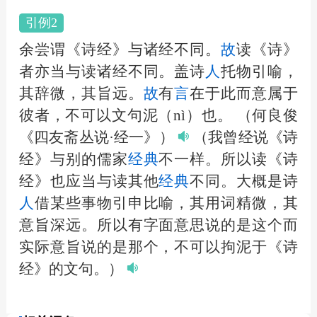
引例2
余尝谓《诗经》与诸经不同。
故
读《诗》
者亦当与读诸经不同。盖诗
人
托物引喻，
其辞微，其旨远。
故
有
言
在于此而意属于
彼者，不可以文句泥（nì）也。
（何良俊
《四友斋丛说·经一》）
（我曾经说《诗
经》与别的儒家
经典
不一样。所以读《诗
经》也应当与读其他
经典
不同。大概是诗
人
借某些事物引申比喻，其用词精微，其
意旨深远。所以有字面意思说的是这个而
实际意旨说的是那个，不可以拘泥于《诗
经》的文句。）