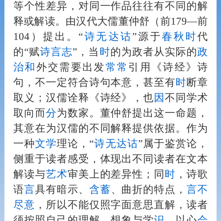
等个性差异，对同一作品往往有不同的解
释或解读。由汉代大儒董仲舒（前179—前
104）提出。“
诗无达诂
”源于
春秋
时
代
的“赋
诗
言
志
”，当
时
的为政者从实际的
政
治
和
外交需要出发
常
常
引用《诗经》诗
句，不一定符合诗句本意，甚至有
时
断章
取义；汉儒诠释《诗经》，也
因
不同学术
取向而
分
为数家。董仲舒提出这一命题，
其意在为汉儒的不同解释提供依据。作为
一种
文学
理论，“
诗无达诂
”属于鉴赏论，
侧重于读者感受，体现出不同读者在文本
解读与
艺术
审美上的差异性；同
时
，诗歌
语
言
具有暗示、
含蓄
、曲折的特点，
言
不
尽意
，所以不能仅照字面意思直解，读者
须按照自己的理解、想象与学
识
，以心
会