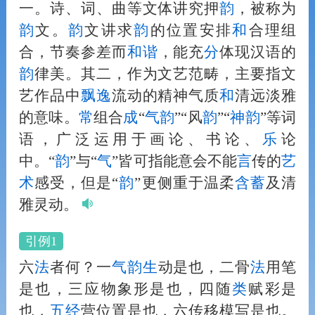
一。诗、词、曲等文体讲究押
韵
，被称为
韵
文。
韵
文讲求
韵
的位置安排
和
合理组
合，节奏参差而
和
谐
，能充
分
体现汉语的
韵
律美。其二，作为文艺范畴，主要指文
艺作品中
飘逸
流动的精神气质
和
清远淡雅
的意味。
常
组合
成
“
气
韵
”“风
韵
”“
神
韵
”等词
语，广泛运用于画论、书论、
乐
论
中。“
韵
”与“
气
”皆可指能意会不能
言
传的
艺
术
感受，但是“
韵
”更侧重于温柔
含蓄
及清
雅灵动。
引例1
六
法
者何？一
气
韵
生
动是也，二骨
法
用笔
是也，三应物象形是也，四随
类
赋彩是
也，
五经
营位置是也，六传移模写是也。