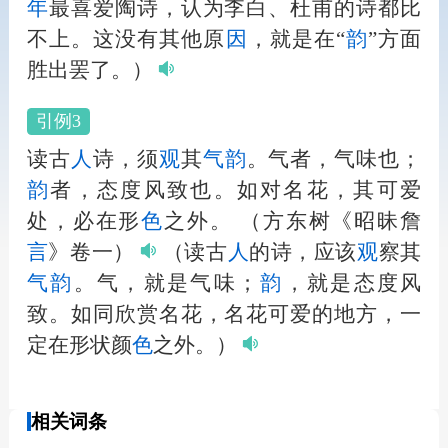
年
最喜爱陶诗，认为李白、杜甫的诗都比
不上。这没有其他原
因
，就是在“
韵
”方面
胜出罢了。）
引例3
读古
人
诗，须
观
其
气
韵
。气者，气味也；
韵
者，态度风致也。如对名花，其可爱
处，必在形
色
之外。
（方东树《昭昧詹
言
》卷一）
（读古
人
的诗，应该
观
察其
气
韵
。气，就是气味；
韵
，就是态度风
致。如同欣赏名花，名花可爱的地方，一
定在形状颜
色
之外。）
相关词条