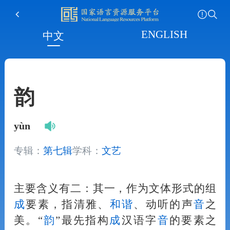
ENGLISH
中文
韵
yùn
专辑：
第七辑
学科：
文艺
主要含义有二：其一，作为文体形式的组
成
要素，指清雅、
和
谐
、动听的声
音
之
美。“
韵
”最先指构
成
汉语字
音
的要素之