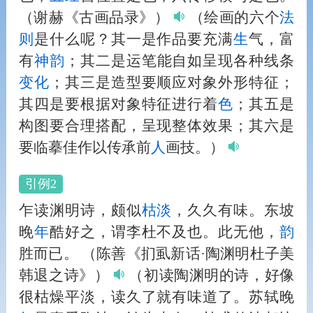
（谢赫《古画品录》）
（绘画的六个
法
则
是什么呢？其一是作品要充满
生
气，富
有
神
韵
；其二是运笔能自如呈现各种线条
变化
；其三是造型要顺应对象外形特征；
其四是要根据对象特征进行着
色
；其五是
构图要合理搭配，呈现整体效果；其六是
要临摹佳作以传承前
人
画技。）
引例2
乍读渊明诗，颇似
枯淡
，久久有味。东坡
晚
年
酷好之，谓李杜不及也。此无他，
韵
胜而已。
（陈善《扪虱新话·陶渊明杜子美
韩退之诗》）
（初读陶渊明的诗，好像
很枯燥平淡，读久了就有味道了。苏轼晚