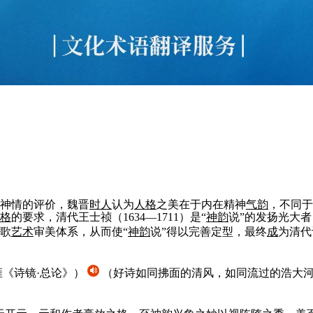
神情的评价，魏晋
时
人
认为
人
格
之美在于内在精神
气
韵
，不同于
格
的要求，清代王士祯（1634—1711）是“
神
韵
说”的发扬光大
歌
艺术
审美体系，从而使“
神
韵
说”得以完善定型，最终
成
为清代
雍《诗镜·总论》）
（好诗如同拂面的清风，如同流过的浩大