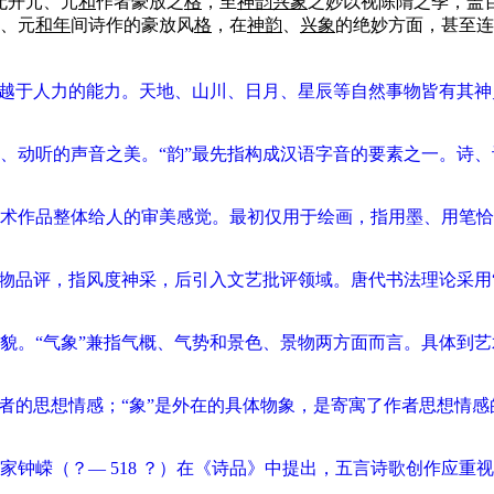
无开元、元
和
作者豪放之
格
，至
神
韵
兴
象
之妙以视陈隋之季，盖
、元
和
年
间诗作的豪放风
格
，在
神
韵
、
兴
象
的绝妙方面，甚至连
超越于人力的能力。天地、山川、日月、星辰等自然事物皆有其
、动听的声音之美。“韵”最先指构成汉语字音的要素之一。诗
艺术作品整体给人的审美感觉。最初仅用于绘画，指用墨、用笔
品评，指风度神采，后引入文艺批评领域。唐代书法理论采用“风神
貌。“气象”兼指气概、气势和景色、景物两方面而言。具体到
者的思想情感；“象”是外在的具体物象，是寄寓了作者思想情感
钟嵘（？— 518 ？）在《诗品》中提出，五言诗歌创作应重