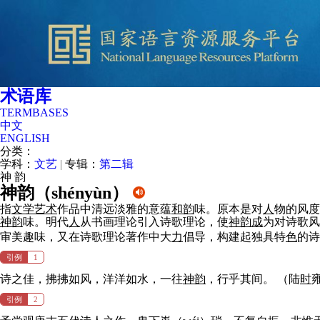
术语库
TERMBASES
中文
ENGLISH
分类：
学科：
文艺
|
专辑：
第二辑
神
韵
神韵（
shényùn
）
指
文学
艺术
作品中清远淡雅的意蕴
和
韵
味。原本是对
人
物的风度
神
韵
味。明代
人
从书画理论引入诗歌理论，使
神
韵
成
为对诗歌风
审美趣味，又在诗歌理论著作中大
力
倡导，构建起独具特
色
的诗
引例
1
诗之佳，拂拂如风，洋洋如水，一往
神
韵
，行乎其间。
（陆
时
引例
2