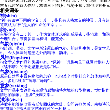
予尝
观
唐末五代诗
人
之作，卑下嵬（wéi）琐，不复自振，非惟
末五代
时
的诗
人
作品，
格
调
卑下猥琐，气
势
不振，非但没有开元
相关词条
神(shén)
“神”有四种不同的含义：其一，指具有人格意义的神灵，具有
道教认为“神”是人的生命的主宰，…
韵(yùn)
主要含义有二：其一，作为文体形式的组成要素，指清雅、和谐
合理组合，节奏参差而和谐，能充分…
气韵(qìyùn)
指绘画、书法、文学中所流露出的气势、韵致和生机，是文学
机，令人体味到笔墨之外的精神、韵味。…
风神(fēngshén)
指文学艺术作品的风采神韵。“风神”一词最初见于魏晋时期的人物
《续书谱》的书论思想更是以“风…
气象(qìxiàng)
原是自然界中景色物候的总称，也指某个时期社会的总体精神风
大，多用“雄浑”“浑厚”“峥嵘”…
意象(yìxiàng)
文学作品中表达作者主观情感和独特意境的典型物象。“意”指作
情思的物象。“意象”强调文学…
滋味(zīwèi)
诗歌中能够使欣赏者反复回味的意蕴，实即诗歌美感。南朝诗论家
来“滋味”也指从事文艺创作时的一种趣…