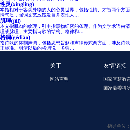
性灵(xìnglíng)
本指相对于客观外物的人的心灵世界，包括性情、才智两个方面
情气质，强调文艺应该发自并表现人…
肌理(jīlǐ)
本义指肌肉的纹理，引申指事物细密的条理。作为文学术语由清
理或脉理，主要指诗歌的结构、格律和…
格调(gédiào)
指诗歌的体制声调，包括思想旨趣和声律形式两方面，涉及诗歌
正标准。明清以后的格调说，多强…
关于
友情链接
网站声明
国家智慧教
国家语委科
指导单位