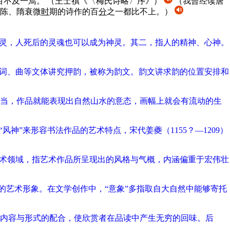
百不及一焉。
（王士禛《〈梅氏诗略〉序》）
（我曾经读唐
陈、隋衰微
时
期的诗作的百
分
之一都比不上。）
神灵，人死后的灵魂也可以成为神灵。其二，指人的精神、心神。
、词、曲等文体讲究押韵，被称为韵文。韵文讲求韵的位置安排和
恰当，作品就能表现出自然山水的意态，画幅上就会有流动的生
”来形容书法作品的艺术特点，宋代姜夔（1155？—1209）
艺术领域，指艺术作品所呈现出的风格与气概，内涵偏重于宏伟壮
的艺术形象。在文学创作中，“意象”多指取自大自然中能够寄托
视内容与形式的配合，使欣赏者在品读中产生无穷的回味。后