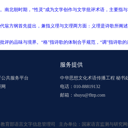
。南北朝时期，“性灵”成为文学创作与文学批评术语，主要指
代翁方纲首先提出，兼指义理与文理两方面：义理是诗歌所阐述
批评的品味与境界。“格”指诗歌的体制合乎规范，“调”指诗歌
服务提供
育公共服务平台
中华思想文化术语传播工程 秘书
研网
电话：010-88819132
邮箱：shuyu@fltrp.com
：教育部语言文字信息管理司 主办单位：国家语言监测与研究网