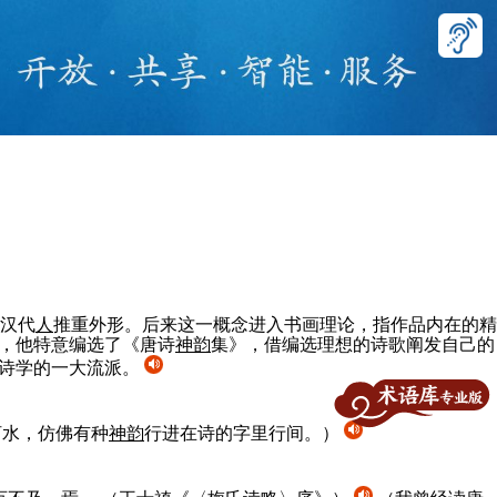
汉代
人
推重外形。后来这一概念进入书画理论，指作品内在的精
者，他特意编选了《唐诗
神
韵
集》，借编选理想的诗歌阐发自己的
诗学的一大流派。
河水，仿佛有种
神
韵
行进在诗的字里行间。）