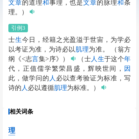
文章
的道理
和
事理，也是
文章
的脉理
和
条
理。）
引例3
士
生
今日，经籍之光盈溢于世宙，为学必
以考证为准，为诗必以
肌理
为准。
（翁方
纲《<志
言
集>序》）
（士
人
生
于这个
年
代，正值儒学繁荣昌盛，辉映世间，
因
此，做学问的
人
必以查考验证为标准，写
诗的
人
必以遵循
肌理
为标准。）
相关词条
理