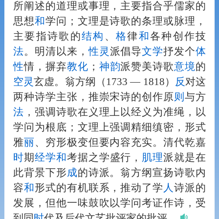
所阐述的道理或事理，主要指合乎儒家的
思想
和
学问；文理是诗歌的条理或脉理，
主要指诗歌的
结构
、
格
律
和
各种创作技
法
。明清以来，
性灵
派倡导
文学
抒发个
体
性
情，摒弃
教化
；
神
韵
派赞美诗歌
意境
的
空
灵
玄虚。翁方纲（1733 — 1818）
反
对这
两种诗学主张，推崇宋诗的创作原
则
与方
法
，强调诗歌在义理上以经义为准绳，以
学问为根底；文理上强调精细缜密，形式
雅
丽
、穷形极变但要内容充实。清代乾嘉
时
期
经学
和
考据之学盛行，
肌理
派就是在
此背景下形
成
的诗派。翁方纲宣扬诗歌内
容
和
形式的有机联系，推动了学
人
诗派的
发展，但他一味鼓吹以学问考证作诗，受
到同
时
代及后代文艺批评家的批评。