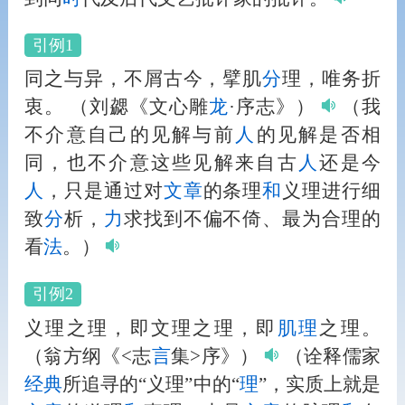
引例1
同之与异，不屑古今，擘肌
分
理，唯务折
衷。
（刘勰《文心雕
龙
·序志》）
（我
不介意自己的见解与前
人
的见解是否相
同，也不介意这些见解来自古
人
还是今
人
，只是通过对
文章
的条理
和
义理进行细
致
分
析，
力
求找到不偏不倚、最为合理的
看
法
。）
引例2
义理之理，即文理之理，即
肌理
之理。
（翁方纲《<志
言
集>序》）
（诠释儒家
经典
所追寻的“义理”中的“
理
”，实质上就是