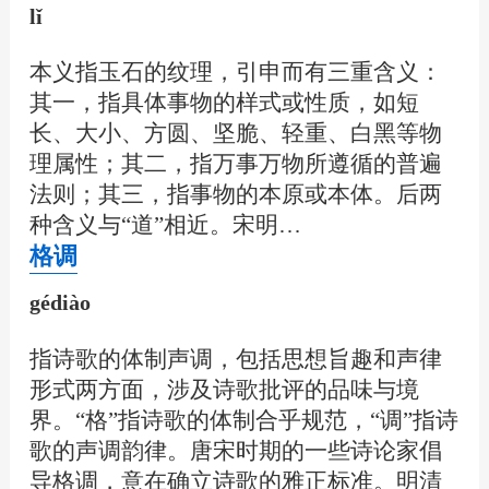
lǐ
本义指玉石的纹理，引申而有三重含义：
其一，指具体事物的样式或性质，如短
长、大小、方圆、坚脆、轻重、白黑等物
理属性；其二，指万事万物所遵循的普遍
法则；其三，指事物的本原或本体。后两
种含义与“道”相近。宋明…
格调
gédiào
指诗歌的体制声调，包括思想旨趣和声律
形式两方面，涉及诗歌批评的品味与境
界。“格”指诗歌的体制合乎规范，“调”指诗
歌的声调韵律。唐宋时期的一些诗论家倡
导格调，意在确立诗歌的雅正标准。明清