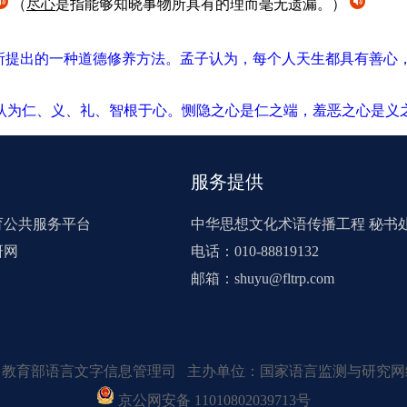
（
尽心
是指能够知晓事物所具有的理而毫无遗漏。）
89）所提出的一种道德修养方法。孟子认为，每个人天生都具有善
89）认为仁、义、礼、智根于心。恻隐之心是仁之端，羞恶之心是
服务提供
育公共服务平台
中华思想文化术语传播工程 秘书
研网
电话：010-88819132
邮箱：shuyu@fltrp.com
：教育部语言文字信息管理司 主办单位：国家语言监测与研究网
京公网安备 11010802039713号