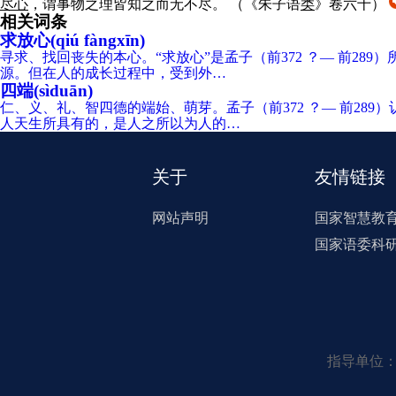
尽心
，谓事物之理皆知之而无不尽。
（《朱子语
类
》卷六十）
相关词条
求放心(qiú fàngxīn)
寻求、找回丧失的本心。“求放心”是孟子（前372 ？— 前2
源。但在人的成长过程中，受到外…
四端(sìduān)
仁、义、礼、智四德的端始、萌芽。孟子（前372 ？— 前2
人天生所具有的，是人之所以为人的…
关于
友情链接
网站声明
国家智慧教
国家语委科
指导单位