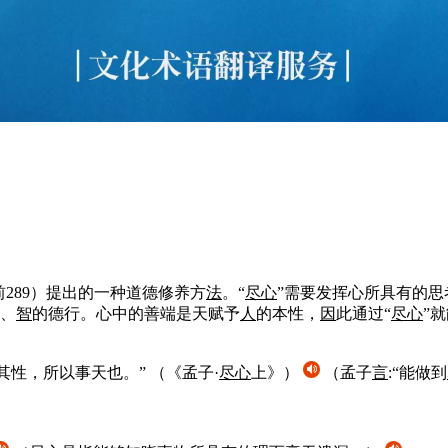
前289）提出的一种道德修养方
法
。“
尽心
”需要发挥心所具有的思
、
智
的德行。心中的善端是天赋予
人
的本性，
因
此通过“
尽心
”
其性，所以事天也。”
（《孟子·
尽心
上》）
（孟子
言
:“能做到