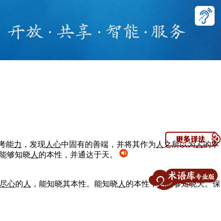
考能
力
，发现
人
心
中固有的善端，并将其作为
人
之所以为
人
的本
就能够知晓
人
的本性，并通达于天。
尽心
的
人
，能知晓其本性。能知晓
人
的本性，
则
能够知晓天。保