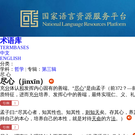
术语库
TERMBASES
中文
ENGLISH
分类：
学科：
哲学
|
专辑：
第三辑
尽
心
尽心（
jìnxīn
）
充
分
体认
和
发挥内心固有的善端。“
尽心
”是由孟子（前372？—
质特征，进而充
分
培养、发挥心中的善端，最终实现仁、义、礼
引例
1
孟子曰:“尽其心者，知其性也。知其性，
则
知天
矣。存其心，养
持自己的本心，培养自己的本性，就是对待
天命
的方
法
。）
引例
2