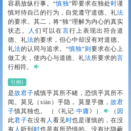
容易放纵行事。“
慎独
”即要求在独处
时
谨
慎对待自己的行为，自觉遵守道德、礼
法
的要求。其二，将“独”理解为内心的真实
状态。
人
们可以在
言
行上表现出符合道
德、礼
法
的要求，但心中却没有对道德、
礼
法
的认同与追求。“
慎独
”
则
要求在心上
做工夫，使内心与道德、礼
法
所要求的
言
行相符。
引例1
是
故
君子
戒慎乎其所不睹，恐惧乎其所不
闻。莫见（xiàn）乎隐， 莫显乎微，
故
君
子
慎其独也。
（《礼记·
中庸
》）
（
因
此
君子
在没有
人
看见
时
也是谨慎的，在没
有
人
听到
时
也是有所恐惧的。没有比隐蔽