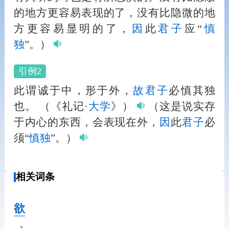
的地方更容易表现的了，没有比隐微的地
方更容易显明的了，
因
此
君子
应“
慎
独
”。）
引例2
此谓诚于中，形于外，
故
君子
必慎其独
也。
（《礼记·
大学
》）
（这是说实存
于内心的东西，会表现在外，
因
此
君子
必
须“
慎独
”。）
相关词条
欲