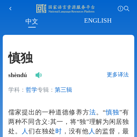
ENGLISH
中文
慎独
更多译法
shèndú
学科：
哲学
专辑：
第三辑
儒家提出的一种道德修养方
法
。“
慎独
”有
两种不同含义:其一，将“独”理解为闲居独
处。
人
们在独处
时
，没有他
人
的监督，最