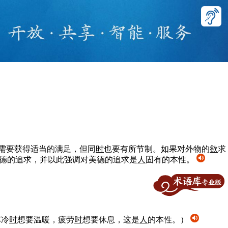
需要获得适当的满足，但同
时
也要有所节制。如果对外物的
欲
求
德的追求，并以此强调对美德的追求是
人
固有的本性。
寒冷
时
想要温暖，疲劳
时
想要休息，这是
人
的本性。）