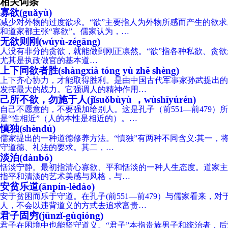
相关词条
寡欲(guǎyù)
减少对外物的过度欲求。“欲”主要指人为外物所感而产生的欲
和道家都主张“寡欲”。儒家认为，…
无欲则刚(wúyù-zégāng)
人没有非分的贪欲，就能做到刚正凛然。“欲”指各种私欲、贪欲;
尤其是执政做官的基本道…
上下同欲者胜(shàngxià tóng yù zhě shèng)
上下齐心协力，才能取得胜利。是由中国古代军事家孙武提出的
发挥最大的战力。它强调人的精神作用…
己所不欲，勿施于人(jǐsuǒbùyù ，wùshīyúrén)
自己不愿意的，不要强加给别人。这是孔子（前551—前479
是“性相近”（人的本性是相近的）。…
慎独(shèndú)
儒家提出的一种道德修养方法。“慎独”有两种不同含义:其一，
守道德、礼法的要求。其二，…
淡泊(dànbó)
恬淡宁静。最初指清心寡欲、平和恬淡的一种人生态度。道家主
指平和清淡的艺术美感与风格，与…
安贫乐道(ānpín-lèdào)
安于贫困而乐于守道。在孔子(前551—前479）与儒家看来
人，不会以违背道义的方式去追求富贵…
君子固穷(jūnzǐ-gùqióng)
君子在困境中也能坚守道义。“君子”本指贵族男子和统治者，