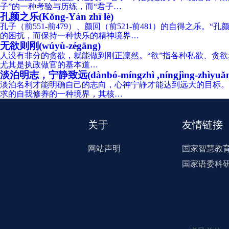
子”的一种考验与历练，而“君子…
孔颜之乐(Kǒng-Yán zhī lè)
孔子（前551-前479）、颜回（前521-前481）的自得
的困扰，而保持一种快乐的精神境界…
无欲则刚(wúyù-zégāng)
人没有非分的贪欲，就能做到刚正凛然。“欲”指各种私欲、贪欲;
尤其是执政做官的基本道…
淡泊明志，宁静致远(dànbó-míngzhì ,níngjìng-zhìyuǎ
淡泊名利才能明确自己的志向，心神宁静才能达到远大的目标。“
求的自我修养的一种境界，其核…
关于
友情链接
网站声明
国家智慧教
国家语委科