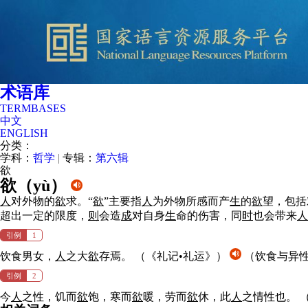
术语库
TERMBASES
中文
ENGLISH
分类：
学科：
哲学
|
专辑：
第六辑
欲
欲（
yù
）
人
对外物的
欲
求。“
欲
”主要指
人
为外物所感而产
生
的
欲
望，包括
超出一定的限度，
则
会造
成
对自身
生
命的伤害，同
时
也会带来
人
引例
1
饮食男女，
人
之大
欲
存焉。
（《礼记•礼运》）
（饮食与异
引例
2
今
人
之性，饥而
欲
饱，寒而
欲
暖，劳而
欲
休，此
人
之情性也。