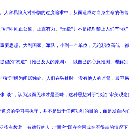
求。人容易陷入对外物的过度追求中，从而造成对自身生命的伤
“刚”即刚正公道、正直有力。“无欲”并不是绝对禁止人们有“欲
重要思想。大到国家、军队，小到一个单位，无论职位高低，都
）所提倡的“恕道”（推己及人的原则），以自己的心意推测、理解
将“独”理解为闲居独处。人们在独处时，没有他人的监督，最容
张“淡”，认为淡而无味才是至味，这种思想对于“淡泊”审美观
，对于道义的学习与执守，并不是出于任何功利的目的，而是发自
后泛指有教养、有德行的人；“固穷”即在穷困或在不得志的情况