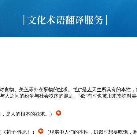
对食物、美
色
等外在事物的
欲
求。“
欲
”是
人
天
生
所具有的本性，
与
人
之间的纷争与社会秩序的混乱。“
欲
”有
时
也被用来指称对美
性，是
人
的根本的
欲
求。）
（《荀子·
性恶
》）
（现实中
人
们的本性，饥饿
时
想要吃饱，