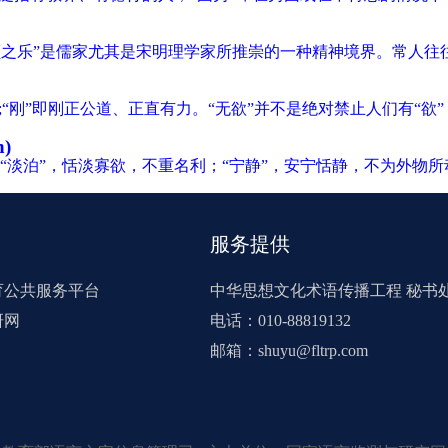
之乐。“孔颜之乐”是儒家尤其是宋明理学家所推崇的一种精神境界。
“刚”即刚正公道、正直有力。“无欲”并不是绝对禁止人们有“欲
n)
淡泊”，恬淡寡欲，不重名利；“宁静”，安宁恬静，不为外物所
服务提供
育公共服务平台
中华思想文化术语传播工程 秘书
研网
电话：010-88819132
邮箱：shuyu@fltrp.com