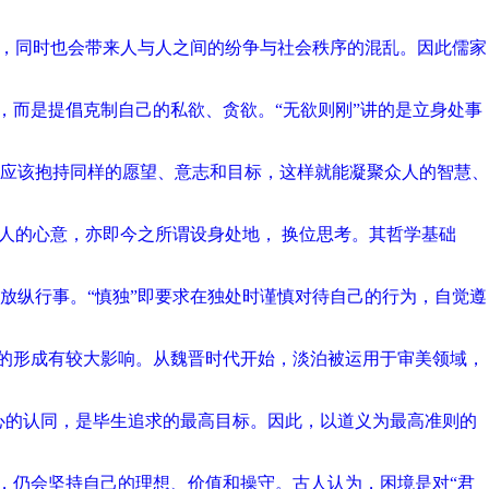
害，同时也会带来人与人之间的纷争与社会秩序的混乱。因此儒家
”，而是提倡克制自己的私欲、贪欲。“无欲则刚”讲的是立身处事
应该抱持同样的愿望、意志和目标，这样就能凝聚众人的智慧、
别人的心意，亦即今之所谓设身处地， 换位思考。其哲学基础
易放纵行事。“慎独”即要求在独处时谨慎对待自己的行为，自觉遵
念的形成有较大影响。从魏晋时代开始，淡泊被运用于审美领域，
内心的认同，是毕生追求的最高目标。因此，以道义为最高准则的
下，仍会坚持自己的理想、价值和操守。古人认为，困境是对“君