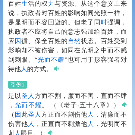
百姓
生
活的权
力
与资源。从这个意义上来
说，执政者对百姓的影响如同光照一样，
是显明而不容回避的。但老子同
时
强调，
执政者不应将自己的意志强加给百姓，而
应
因
循、保全百姓的
自然
状态。百姓受到
影响却不被伤害，如同在光明之中而不感
到刺眼。“
光而不耀
”也可用于形容强者对
待他
人
的方式。
引例1
是以
圣
人
方而不割，廉而不害，直而不肆
，
光而不耀
。
（《老子·五十八章》）
（
因
此
圣
人
方正而不割伤他
人
，清廉而不
伤害他
人
，正直而不刺激他
人
，光明而不
刺
人
眼目。）