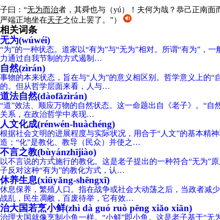
子曰：“
无为
而治
者，其舜也与（yú）！夫何为哉？恭己正南面
严端正地坐在
天子
之位上罢了。”）
相关词条
无为(wúwéi)
“为”的一种状态。道家以“有为”与“无为”相对。所谓“有为
力通过自我节制的方式遏制…
自然(zìrán)
事物的本来状态，旨在与“人为”的意义相区别。哲学意义上的“
的。但从哲学层面来看，人与…
道法自然(dàofǎzìrán)
“道”效法、顺应万物的自然状态。这一命题出自《老子》。“自然
关系，在政治哲学中表现…
人文化成(rénwén-huàchéng)
根据社会文明的进展程度与实际状况，用合于“人文”的基本精
造；“化”是教化、教导（民众）并使之…
不言之教(bùyánzhījiào)
以不言说的方式施行的教化。这是老子提出的一种符合“无为”
子反对这种“有为”的教化方式，认…
休养生息(xiūyǎng-shēngxī)
休息保养，繁殖人口。指在战争或社会大动荡之后，当政者减少
战乱，民生凋敝，百废待举，它有效…
治大国若烹小鲜(zhì dà guó ruò pēng xiǎo xiān)
治理大国就像烹制小鱼一样。“小鲜”即小鱼。这是老子基于“无