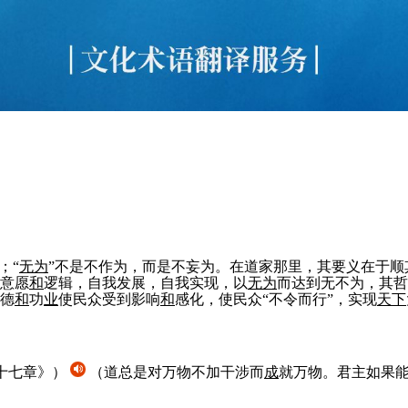
；“
无为
”不是不作为，而是不妄为。在道家那里，其要义在于顺
意愿
和
逻辑，自我发展，自我实现，以
无为
而达到无不为，其哲
德
和
功
业
使民众受到影响
和
感化，使民众“不令而行”，实现
天下
十七章》）
（道总是对万物不加干涉而
成
就万物。君主如果