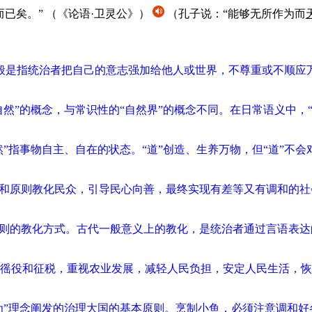
而已矣。”
（《论语·卫灵公》）
（孔子说：“能够无所作为而
”，一般是指统治者把自己的意志强加给他人或世界，不尊重或不顺
自然”的概念，与常识性的“自然界”的概念不同。在日常语义中，
”指事物自主、自在的状态。“道”创造、生养万物，但“道”不会
神和原则教化民众，引导民心向善，最终实现有差等又有调和的社
原则的教化方式。古代一般意义上的教化，是统治者通过言语表
徭役和征税，重视农业发展，减轻人民负担，安定人民生活，恢
为”理念阐发的治理大国的基本原则。烹制小鱼，必须注意调和好