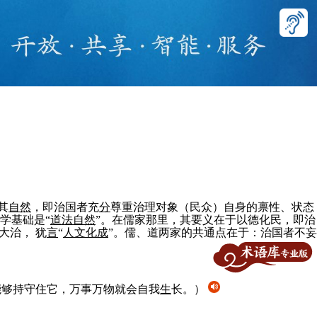
其
自然
，即治国者充
分
尊重治理对象（民众）自身的禀性、状态
学基础是“
道
法
自然
”。在儒家那里，其要义在于以德化民，即治
大治， 犹
言
“
人
文
化
成
”。儒、道两家的共通点在于：治国者不妄
能够持守住它，万事万物就会自我
生
长。）