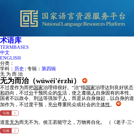
术语库
TERMBASES
中文
ENGLISH
分类：
学科：
历史
|
专辑：
第四辑
无
为
而
治
无为而治（
wúwéi'érzhì
）
不过度作为而把
国家
治理得很好。“治”指
国家
治理达到良好状态
和
趋向，不过
分
干预民众的
生
活，使之遵循
人
自身固有的本性、
国者不以政令、刑
法
等强加于
人
，而是从自身做起，以自身的道
加作为，不过度干预，充
分
尊重民众或社会的主
体性
。
引例
1
道
常
无为
而无不为。侯王若能守之，万物将自化。
（《老子·三
引例
2