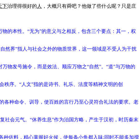
天下
治理得很好的
人
，大概只有舜吧？他做了些什么呢？只是庄
应万物的本性。“无为”的意义与之相反，包含三个要点：其一，权
“自然界”指人与社会之外的物质世界，这一领域是不受人为干扰
对万物发号施令，而是效法、顺应万物之“自然”。“道”与万物的
会秩序。“人文”指的是诗书、礼乐、法度等精神文明的创
达的各种命令、训导，使百姓的言行乃至心灵符合礼法的要求。老
复社会元气。“休养生息”作为治国方略，产生于汉初，时历秦末
各种佐料，精心掌握好火候，使每条小鱼都入味;同时不能多加搅