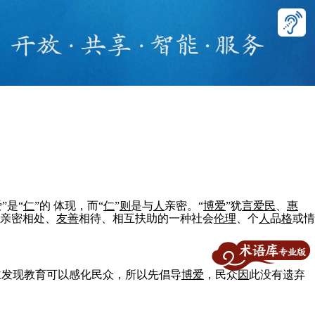
”是“
仁
”的 体现，而“
仁
”
则
是与
人
亲密。“
博爱
”犹
言
爱民
、
惠
亲密相处、
友善
相待、相互扶助的一种社会
伦理
、个
人
品
格
或情
发现教育可以感化民众，所以先倡导
博爱
，民众
因
此没有遗弃