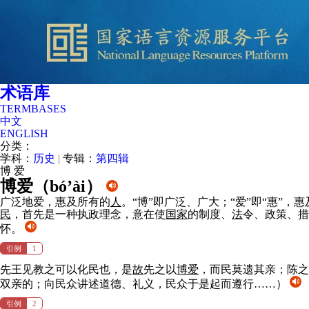
术语库
TERMBASES
中文
ENGLISH
分类：
学科：
历史
|
专辑：
第四辑
博
爱
博爱（
bó’ài
）
广泛地爱，惠及所有的
人
。“博”即广泛、广大；“爱”即“惠”，惠
民
，首先是一种执政理念，意在使
国家
的制度、
法
令、政策、措
怀。
引例
1
先王见教之可以化民也，是
故
先之以
博爱
，而民莫遗其亲；陈之
双亲的；向民众讲述道德、礼义，民众于是起而遵行……）
引例
2