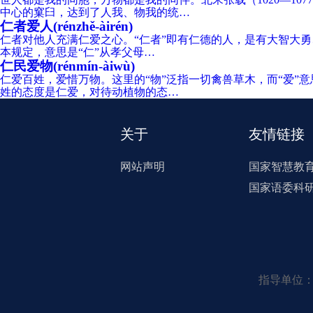
中心的窠臼，达到了人我、物我的统…
仁者爱人(rénzhě-àirén)
仁者对他人充满仁爱之心。“仁者”即有仁德的人，是有大智大勇、
本规定，意思是“仁”从孝父母…
仁民爱物(rénmín-àiwù)
仁爱百姓，爱惜万物。这里的“物”泛指一切禽兽草木，而“爱”
姓的态度是仁爱，对待动植物的态…
关于
友情链接
网站声明
国家智慧教
国家语委科
指导单位