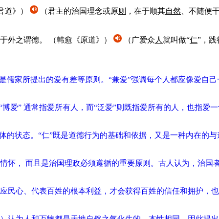
君道》）
（君主的治国理念或原
则
，在于顺其
自然
、不随便
于外之谓德。
（韩愈《原道》）
（广爱众
人
就叫做“
仁
”，践
的是儒家所提出的爱有差等原则。“兼爱”强调每个人都应像爱自
爱” 通常指爱所有人，而“泛爱”则既指爱所有的人，也指爱一切事
体的状态。“仁”既是道德行为的基础和依据，又是一种内在的与
情怀， 而且是治国理政必须遵循的重要原则。古人认为，治国
应民心、代表百姓的根本利益，才会获得百姓的信任和拥护，也
077）认为人和万物都是天地自然之气化生的，本性相同，因此提