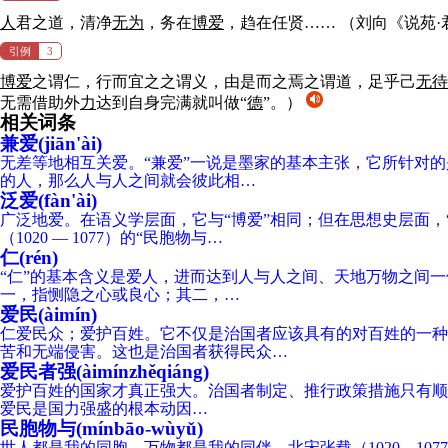
人
君之道，清净
无为
，务在
博爱
，趋在任贤……
（刘向《说苑·
引例
3
博爱
之谓仁，行而宜之之谓义，由是而之焉之谓道，足乎己
无待
无需借助外
力
达到自身完满就叫做“
德
”。）
相关词条
兼爱(jiān'ài)
无差等地相互关爱。“兼爱”一说是墨家的基本主张，它所针对
的人，那么人与人之间就会彼此相…
泛爱(fàn'ài)
广泛地爱。在语义学层面，它与“博爱”相同；但在思想史层面，“博
（1020 — 1077）的“民胞物与…
仁(rén)
“仁”的基本含义是爱人，进而达到人与人之间、天地万物之间一
一，指恻隐之心或良心；其二，…
爱民(àimín)
仁爱民众；爱护百姓。它不仅是治国者应该具有的对百姓的一种
苦和无端侵害。这也是治国者获得民众…
爱民者强(àimínzhěqiáng)
爱护百姓的国家才真正强大。治国者制定、推行政策措施只有顺
爱民是国力强盛的根本动因…
民胞物与(mínbāo-wùyǔ)
世人都是我的同胞，万物都是我的同伴。北宋张载（1020—1