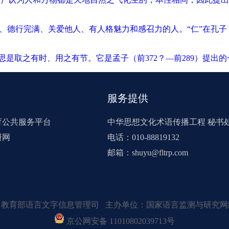
德行完满、关爱他人、有人格魅力和感召力的人。“仁”在孔子（前
意思是取之有时、用之有节。它是孟子（前372？—前289）提
服务提供
育公共服务平台
中华思想文化术语传播工程 秘书
研网
电话：010-88819132
邮箱：shuyu@fltrp.com
：教育部语言文字信息管理司 主办单位：国家语言监测与研究网
京公网安备 11010802039713号