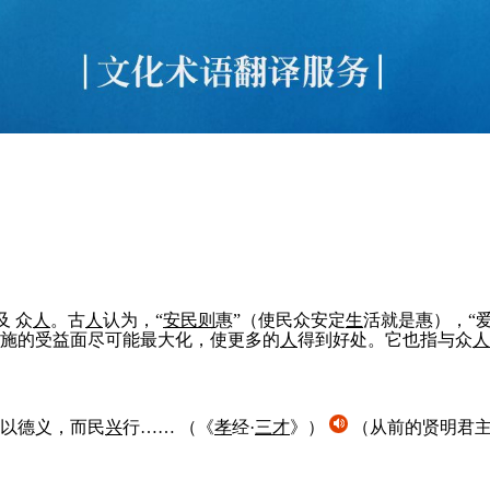
及 众
人
。古
人
认为，“
安民
则
惠”（使民众安定
生
活就是惠），“爱
施的受益面尽可能最大化，使更多的
人
得到好处。它也指与众
人
以德义，而民
兴
行……
（《
孝
经·
三
才
》）
（从前的贤明君主