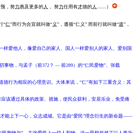
干预，努
力
惠及更多的
人
， 努
力
任用有
才
德的
人
……）
行“
仁
”而行为合宜就叫做“
义
”，遵循“仁义” 而前行就叫做“
道
”，
己一样爱他人，像爱自己的家人、国人一样爱别人的家人、爱别国
物，与孟子（前372？ — 前289）的“仁民爱物”、张载
道德行为相应的心理意识。大体来说，“仁”有如下三重含义：其
者应该通过具体的政策、措施，使民众获利，安居乐业，免受痛
才能上下一心，众志成城。它是由“爱民”理念衍生的新命题——
出“民胞物与”，主张爱世上一切人和物。这一思想超越了以人类为