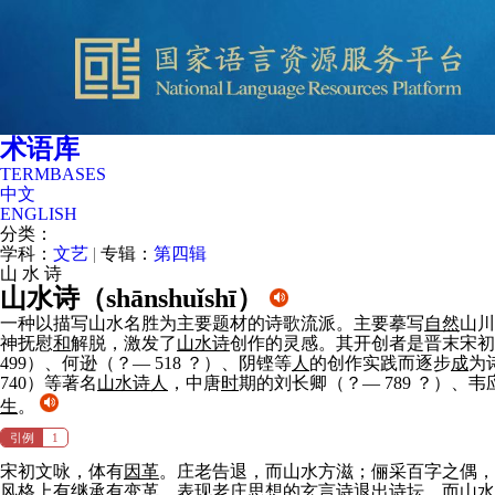
术语库
TERMBASES
中文
ENGLISH
分类：
学科：
文艺
|
专辑：
第四辑
山
水
诗
山水诗（
shānshuǐshī
）
一种以描写山水名胜为主要题材的诗歌流派。主要摹写
自然
山川
神抚慰
和
解脱，激发了
山水诗
创作的灵感。其开创者是晋末宋初
499）、何逊（？— 518 ？）、阴铿等
人
的创作实践而逐步
成
为
740）等著名
山水诗
人
，中唐
时
期的刘长卿（？— 789 ？）、韦应物
生
。
引例
1
宋初文咏，体有
因
革
。庄老告退，而山水方滋；俪采百字之偶，
风
格
上有继承有变革，表现老庄思想的
玄
言
诗
退出诗坛，而
山水