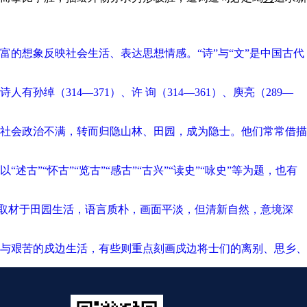
的想象反映社会生活、表达思想情感。“诗”与“文”是中国古代
（314—371）、许 询（314—361）、庾亮（289—
社会政治不满，转而归隐山林、田园，成为隐士。他们常常借描
“怀古”“览古”“感古”“古兴”“读史”“咏史”等为题，也有
大部分取材于田园生活，语言质朴，画面平淡，但清新自然，意境深
与艰苦的戍边生活，有些则重点刻画戍边将士们的离别、思乡、