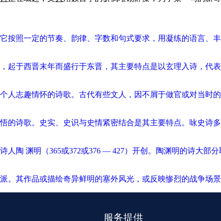
它按照一定的节奏、韵律、字数和句式要求，用凝练的语言、丰富
于西晋末年而盛行于东晋，其主要特点是以玄理入诗，代表诗人有孙绰
个人志趣情怀的诗歌。古代有些文人，因不屑于做官或对当时的
诗歌。史实、史识与史情紧密结合是其主要特点。咏史诗多以“述古”
陶 渊明（365或372或376 — 427）开创。陶渊明的诗
派。其作品或描绘奇异鲜明的塞外风光，或反映惨烈的战争场景
服务提供