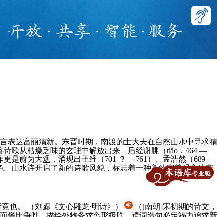
言
表达富
丽
清新。东晋
时
期，南渡的士大夫在
自然
山水中寻求精
诗歌从枯燥乏味的玄理中解放出来，后经谢朓（tiǎo，464 —
作更是蔚为大
观
，涌现出王维（701 ？— 761）、孟浩然（689 —
色
。
山水诗
开启了新的诗歌风貌，标志着一种新的审美
观
念的产
所竞也。
（刘勰《文心雕
龙
·明诗》）
（[南朝]宋初期的诗文，
而攀比争胜，描绘外物务求穷形极胜，遣词造句必定竭
力
追求新