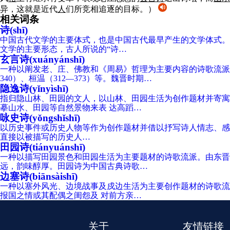
异，这就是近代
人
们所竞相追逐的目标。）
相关词条
诗(shī)
中国古代文学的主要体式，也是中国古代最早产生的文学体式。
文学的主要形态，古人所说的“诗…
玄言诗(xuányánshī)
一种以阐发老、庄、佛教和《周易》哲理为主要内容的诗歌流派，起
340）、桓温（312—373）等。魏晋时期…
隐逸诗(yǐnyìshī)
指归隐山林、田园的文人，以山林、田园生活为创作题材并寄寓
摹山水、田园等自然景物来表 达高蹈…
咏史诗(yǒngshǐshī)
以历史事件或历史人物等作为创作题材并借以抒写诗人情志、感悟的
直接以被描写的历史人…
田园诗(tiányuánshī)
一种以描写田园景色和田园生活为主要题材的诗歌流派。由东晋诗人
远，韵味醇厚。田园诗为中国古典诗歌…
边塞诗(biānsàishī)
一种以塞外风光、边境战事及戍边生活为主要创作题材的诗歌流
报国之情或其配偶之闺怨及 对前方亲…
关于
友情链接