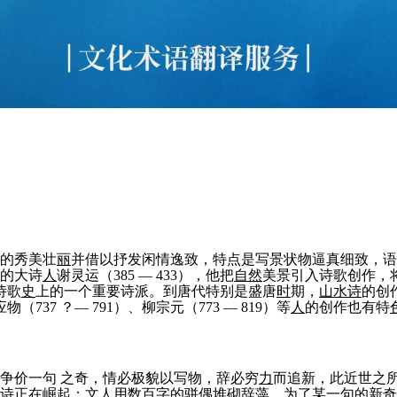
的秀美壮
丽
并借以抒发闲情逸致，特点是写景状物逼真细致，语
的大诗
人
谢灵运（385 — 433），他把
自然
美景引入诗歌创作，将
诗歌
史
上的一个重要诗派。到唐代特别是盛唐
时
期，
山水诗
的创
（737 ？— 791）、柳宗元（773 — 819）等
人
的创作也有特
争价一句 之奇，情必极貌以写物，辞必穷
力
而追新，此近世之
诗
正在崛起；文
人
用数百字的骈偶堆砌辞藻，为了某一句的新奇