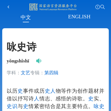
ENGLISH
中文
咏史诗
yǒngshǐshī
学科：
文艺
专辑：
第四辑
以历
史
事件或历
史
人
物等作为创作题材并
借以抒写诗
人
情志、感悟的诗歌。
史
实、
史
识
与
史
情紧密结合是其主要特点。
咏
史