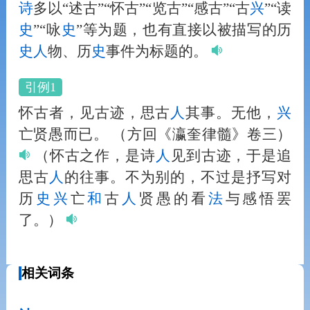
诗
多以“述古”“怀古”“览古”“感古”“古
兴
”“读
史
”“咏
史
”等为题，也有直接以被描写的历
史
人
物、历
史
事件为标题的。
引例1
怀古者，见古迹，思古
人
其事。无他，
兴
亡贤愚而已。
（方回《瀛奎律髓》卷三）
（怀古之作，是诗
人
见到古迹，于是追
思古
人
的往事。不为别的，不过是抒写对
历
史
兴
亡
和
古
人
贤愚的看
法
与感悟罢
了。）
相关词条