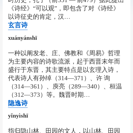
时历史，孔子（前551 — 前479）据此提出
《诗经》“可以观”，即包含了对《诗经》
以诗征史的肯定，汉…
玄言诗
xuányánshī
一种以阐发老、庄、佛教和《周易》哲理
为主要内容的诗歌流派，起于西晋末年而
盛行于东晋，其主要特点是以玄理入诗，
代表诗人有孙绰（314—371）、许 询
（314—361）、庾亮（289—340）、桓温
（312—373）等。魏晋时期…
隐逸诗
yǐnyìshī
指归隐山林、田园的文人，以山林、田园