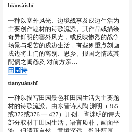
biānsàishī
一种以塞外风光、边境战事及戍边生活为
主要创作题材的诗歌流派。其作品或描绘
奇异鲜明的塞外风光，或反映惨烈的战争
场景与艰苦的戍边生活，有些则重点刻画
戍边将士们的离别、思乡、报国之情或其
配偶之闺怨及 对前方亲…
田园诗
tiányuánshī
一种以描写田园景色和田园生活为主要题
材的诗歌流派。由东晋诗人陶 渊明（365
或372或376 — 427）开创。陶渊明的诗大
部分取材于田园生活，语言质朴，画面平
淡，但清新自然，意境深远，韵味醇厚。