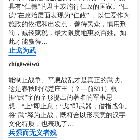
具有“仁德”的君主或施行仁政的国家。“仁
德”在政治层面表现为“仁政” ，以仁爱作为
施政的依据和出发点，善待民众，慎用刑
罚，减轻赋税，最大限度地惠及百姓。如
此才能赢得…
止戈为武
zhǐgēwéiwǔ
能制止战争、平息战乱才是真正的武功。
这是春秋时代楚庄王（？—前591）根
据“武”字的字形提出的著名的军事思
想。“止”即止息；“戈”即武器，借指战争。
将“武”释为止战，既符合以形表意的汉字
文化特质，也表现了…
兵强而无义者残