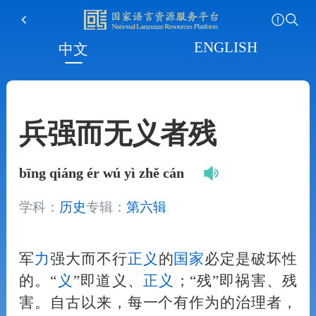
ENGLISH
中文
兵强而无义者残
bīng qiáng ér wú yì zhě cán
学科：
历史
专辑：
第六辑
军
力
强大而不行
正义
的
国家
必定是破坏性
的。“
义
”即道义、
正义
；“残”即祸害、残
害。自古以来，每一个有作为的治理者，