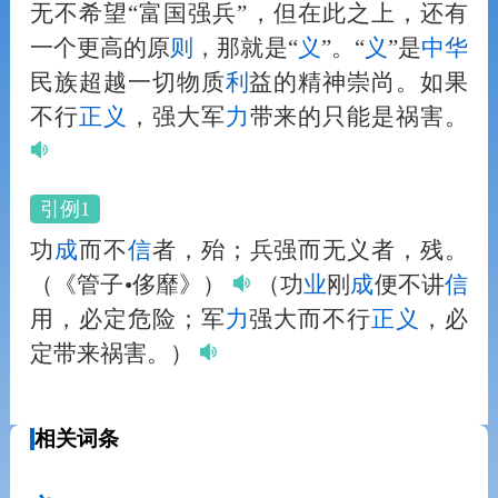
无不希望“富国强兵”，但在此之上，还有
一个更高的原
则
，那就是“
义
”。“
义
”是
中华
民族超越一切物质
利
益的精神崇尚。如果
不行
正义
，强大军
力
带来的只能是祸害。
引例1
功
成
而不
信
者，殆；兵强而无义者，残。
（《管子•侈靡》）
（功
业
刚
成
便不讲
信
用，必定危险；军
力
强大而不行
正义
，必
定带来祸害。）
相关词条