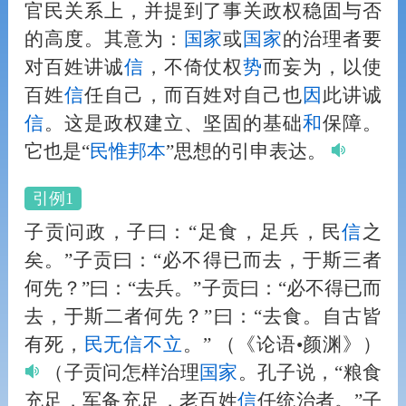
官民关系上，并提到了事关政权稳固与否
的高度。其意为：
国家
或
国家
的治理者要
对百姓讲诚
信
，不倚仗权
势
而妄为，以使
百姓
信
任自己，而百姓对自己也
因
此讲诚
信
。这是政权建立、坚固的基础
和
保障。
它也是“
民惟邦本
”思想的引申表达。
引例1
子贡问政，子曰：“足食，足兵，民
信
之
矣。”子贡曰：“必不得已而去，于斯三者
何先？”曰：“去兵。”子贡曰：“必不得已而
去，于斯二者何先？”曰：“去食。自古皆
有死，
民无
信
不立
。”
（《论语•颜渊》）
（子贡问怎样治理
国家
。孔子说，“粮食
充足，军备充足，老百姓
信
任统治者。”子