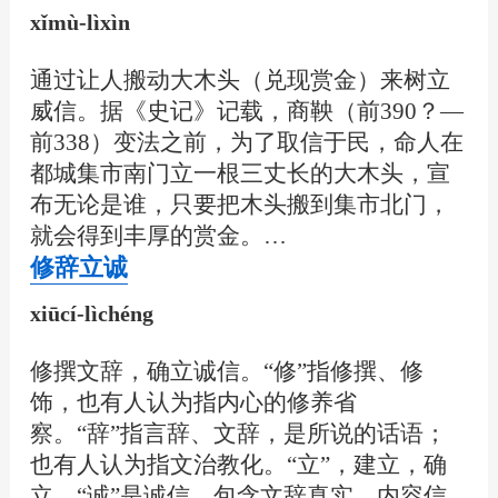
xǐmù-lìxìn
通过让人搬动大木头（兑现赏金）来树立
威信。据《史记》记载，商鞅（前390？—
前338）变法之前，为了取信于民，命人在
都城集市南门立一根三丈长的大木头，宣
布无论是谁，只要把木头搬到集市北门，
就会得到丰厚的赏金。…
修辞立诚
xiūcí-lìchéng
修撰文辞，确立诚信。“修”指修撰、修
饰，也有人认为指内心的修养省
察。“辞”指言辞、文辞，是所说的话语；
也有人认为指文治教化。“立”，建立，确
立。“诚”是诚信，包含文辞真实、内容信