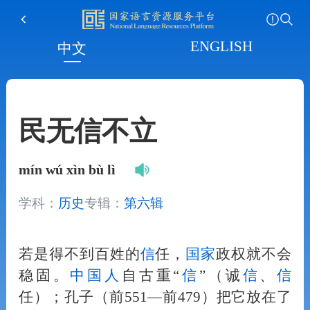
ENGLISH
中文
民无信不立
mín wú xìn bù lì
学科：
历史
专辑：
第六辑
若是得不到百姓的
信
任，
国家
政权就不会
稳固。
中国
人
自古重“
信
”（诚
信
、
信
任）；孔子（前551—前479）把它放在了