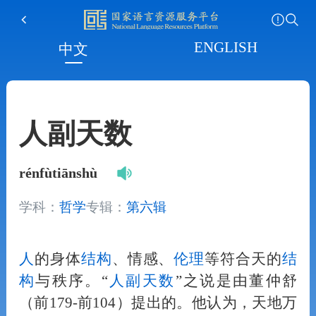
ENGLISH
中文
人副天数
rénfùtiānshù
学科：
哲学
专辑：
第六辑
人
的身体
结构
、情感、
伦理
等符合天的
结
构
与秩序。“
人
副天数
”之说是由董仲舒
（前179-前104）提出的。他认为，天地万