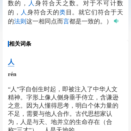
数的，
人
身符合天之数。对于不可计数
的，
人
身符合天的
类
目。就它们符合于天
的
法
则
这一相同点而
言
都是一致的。）
相关词条
人
rén
“人”字自创生时起，即被注入了中华人文
精神。字形上像人侧身垂手侍立，含谦逊
之意。因为人懂得思考，明白个体力量的
不足，需要与他人合作。古代思想家认
为，人是与天、地并立的生命存在（合
称“三才”），人是天地的…