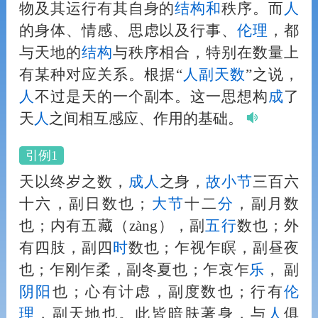
物及其运行有其自身的
结构
和
秩序。而
人
的身体、情感、思虑以及行事、
伦理
，都
与天地的
结构
与秩序相合，特别在数量上
有某种对应关系。根据“
人
副天数
”之说，
人
不过是天的一个副本。这一思想构
成
了
天
人
之间相互感应、作用的基础。
引例1
天以终岁之数，
成
人
之身，
故
小节
三百六
十六，副日数也；
大节
十二
分
，副月数
也；内有五藏（zàng），副
五行
数也；外
有四肢，副四
时
数也；乍视乍瞑，副昼夜
也；乍刚乍柔，副冬夏也；乍哀乍
乐
， 副
阴阳
也；心有计虑，副度数也；行有
伦
理
，副天地也。此皆暗肤著身，与
人
俱