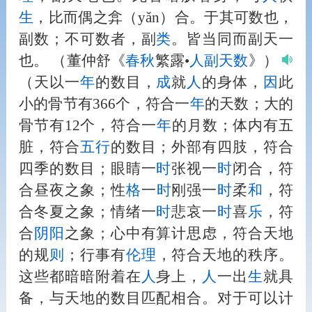
生
，比而偶之弇（yǎn）合。于其可数也，
副数；不可数者，副
类
。皆当同而副天一
也。
（董仲舒《
春秋
繁露•
人
副天数
》）
（天以一
年
的数目，
成
就
人
的身体，
因
此
小的骨节有366个，符合一
年
的天数；大的
骨节有12个，符合一
年
的月数；体内有五
脏，符合
五行
的数目；外部有四肢，符合
四季的数目；眼睛一
时
张视一
时
闭合，符
合昼夜之象；性
格
一
时
刚强一
时
柔
和
，符
合冬夏之象；情绪一
时
悲哀一
时
喜
乐
，符
合
阴阳
之象；心中有算计思虑，符合天地
的规
则
；行事有
伦理
，符合天地的秩序。
这些都暗暗附着在
人
身上，
人
一出
生
就具
备，与天地的数目匹配相合。对于可以计