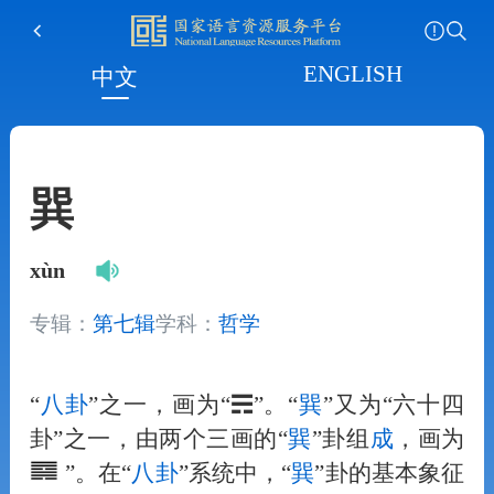
ENGLISH
中文
巽
xùn
专辑：
第七辑
学科：
哲学
“
八卦
”之一，画为“☴”。“
巽
”又为“六十四
卦”之一，由两个三画的“
巽
”卦组
成
，画为
”。在“
八卦
”系统中，“
巽
”卦的基本象征