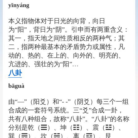
yīnyáng
本义指物体对于日光的向背，向日
为“阳”，背日为“阴”。引申而有两重含义：
其一，指天地之间性质相反的两种气；其
二，指两种最基本的矛盾势力或属性，凡
动的、热的、在上的、向外的、明亮的、
亢进的、强壮的为“阳”…
八卦
bāguà
由“—”（阳爻）和“- -”（阴爻）每三个一组
合成的一套符号系统。三“爻”合成一卦，
共有八种组合，故称“八卦”。“八卦”的名称
分别是乾（☰）、坤（☷）、震（☳）、
巽（☴）、坎（☵）、离（☲）、艮