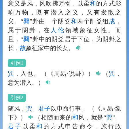
意义是风，风吹拂万物，以柔
和
的方式影
响万物，既有潜入之义，又有发散之
义。“
巽
”卦由一个阴爻
和
两个阳爻组
成
，
属于阴卦，在
人
伦
领域象征女性。而
且，“
巽
”卦中的阴爻居于下位，为阴卦之
长，
故
象征家中的长女。
引例1
巽
，入也。
（《周易·说卦》）
（
巽
，
意为潜入。）
引例2
随风，
巽
。
君子
以申命行事。
（《周易·象
下》）
（相随而来的
和
风，就是“
巽
”。
君子
以柔
和
的方式申告命令，施行政