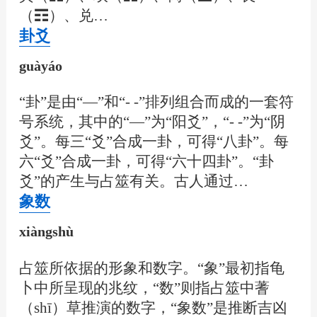
（☶）、兑…
卦爻
guàyáo
“卦”是由“—”和“- -”排列组合而成的一套符
号系统，其中的“—”为“阳爻”，“- -”为“阴
爻”。每三“爻”合成一卦，可得“八卦”。每
六“爻”合成一卦，可得“六十四卦”。“卦
爻”的产生与占筮有关。古人通过…
象数
xiàngshù
占筮所依据的形象和数字。“象”最初指龟
卜中所呈现的兆纹，“数”则指占筮中蓍
（shī）草推演的数字，“象数”是推断吉凶