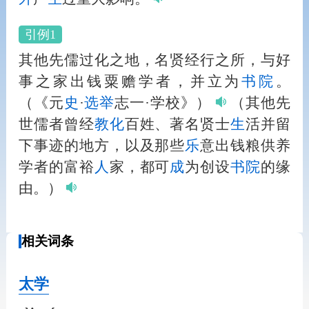
引例1
其他先儒过化之地，名贤经行之所，与好
事之家出钱粟赡学者，并立为
书院
。
（《元
史
·
选举
志一·学校》）
（其他先
世儒者曾经
教化
百姓、著名贤士
生
活并留
下事迹的地方，以及那些
乐
意出钱粮供养
学者的富裕
人
家，都可
成
为创设
书院
的缘
由。）
相关词条
太学