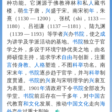
种功能。它渊源于佛教禅林
和
私
人
藏书
楼，萌
生
于唐，
兴
盛于宋。南宋初
年
，朱
熹（1130 — 1200）、张栻（shì，1133 —
1180）、吕祖谦（1137 —1181）、陆九渊
（1139 — 1193）等学者
兴
办
书院
，使之
成
为讲学及学派活动的基地。
书院
独立于官
学之外，多设于环境宁静优美之地，由名
师硕儒主持，追求学术
自由
与创新，注重
言
传
身教
、
人
格
塑造，不图
科举
功名。南
宋末
年
，
书院
逐步趋于官学，并与
科举
制
度贯通。
书院
的
兴
衰与宋明理学的
兴
衰互
为表里。1901
年
清政府下令
书院
全部改为
学堂。
书院
前后存在一千多
年
，对
中国
古
代教育
和
文化
发展、推动
中国
文化
走向
海
外
产
生
过重大影响。