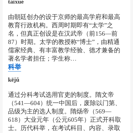
tàixué
由朝廷创办的设于京师的最高学府和最高
教育行政机构。西周时期即有“太学”之
名，但真正创设是在汉武帝（前156—前
87）时期。太学的教授称“博士”，由精通
儒家经典、有丰富教学经验、德才兼备的
著名学者担任；学生称…
科举
kējǔ
通过分科考试选用官吏的制度。隋文帝
（541—604）统一中国后，废除以门第、
品级为主的选人制度。隋炀帝（569—
618）大业元年（公元605年）正式开科取
士。历代科举，在考试科目、内容、录取