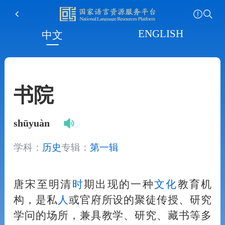
ENGLISH
中文
书院
shūyuàn
学科：
历史
专辑：
第一辑
唐宋至明清
时
期出现的一种
文化
教育机
构，是私
人
或官府所设的聚徒传授、研究
学问的场所，兼具教学、研究、藏书等多