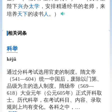
陛下
兴
办
太学
，安排精通经书的老师，来
培养
天下
的读书
人
。）
相关词条
科举
kējǔ
通过分科考试选用官吏的制度。隋文帝
（541—604）统一中国后，废除以门第、
品级为主的选人制度。隋炀帝（569—
618）大业元年（公元605年）正式开科取
士。历代科举，在考试科目、内容、录取
规则上均有变化。各科之中，…