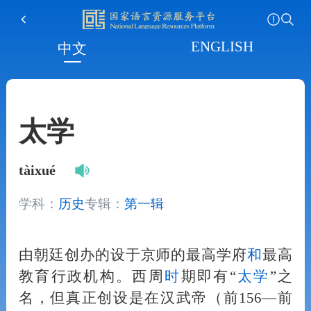
ENGLISH
中文
太学
tàixué
学科：
历史
专辑：
第一辑
由朝廷创办的设于京师的最高学府
和
最高
教育行政机构。西周
时
期即有“
太学
”之
名，但真正创设是在汉武帝（前156—前