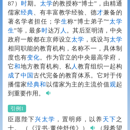
87）
时
期。
太学
的教授称“博士”，由精通
儒家
经典
、有丰富教学经验、德
才
兼备的
著名学者担任；学
生
称“博士弟子”“
太学
生
”等，最多
时
达万
人
。其后至明清，中央
政府一般都在京师设立
太学
，或设与
太学
相同职能的教育机构，名称不一，具体制
度也有
变化
。作为官立的中央最高学府，
它
和
地方教育机构、私
人
教育组织一起构
成
了
中国
古代完备的教育体系。它对于传
播儒家
经典
和
以儒家为主的主流价值
观
起
到重要作用。
引例1
臣愿陛下
兴
太学
，置明师，以养
天下
之
士。
（《汉书·董仲舒传》）
（我希望