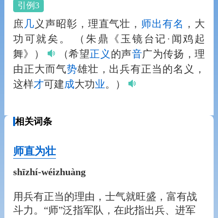
引例3
庶
几
义声昭彰，理直气壮，
师出有名
，大
功可就矣。
（朱鼎《玉镜台记·闻鸡起
舞》）
（希望
正义
的声
音
广为传扬，理
由正大而气
势
雄壮，出兵有正当的名义，
这样
才
可建
成
大功
业
。）
相关词条
师直为壮
shīzhí-wéizhuàng
用兵有正当的理由，士气就旺盛，富有战
斗力。“师”泛指军队，在此指出兵、进军