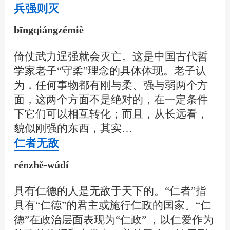
兵强则灭
bīngqiángzémiè
倚仗武力逞强就会灭亡。这是中国古代哲
学家老子“守柔”理念的具体体现。老子认
为，任何事物都有刚与柔、强与弱两个方
面，这两个方面不是绝对的，在一定条件
下它们可以相互转化；而且，从长远看，
貌似刚强的东西，其实…
仁者无敌
rénzhě-wúdí
具有仁德的人是无敌于天下的。“仁者”指
具有“仁德”的君主或施行仁政的国家。“仁
德”在政治层面表现为“仁政” ，以仁爱作为