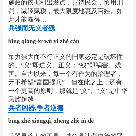
施政的依据和出发点，善待民众，慎用刑
罚，减轻赋税，最大限度地惠及百姓。如
此才能赢得…
兵强而无义者残
bīng qiáng ér wú yì zhě cán
军力强大而不行正义的国家必定是破坏性
的。“义”即道义、正义；“残”即祸害、残
害。自古以来，每一个有作为的治理者，
无不希望“富国强兵”，但在此之上，还有
一个更高的原则，那就是“义”。“义”是中华
民族超越一…
兵者凶器,争者逆德
bīng zhě xiōngqì, zhēng zhě nì dé