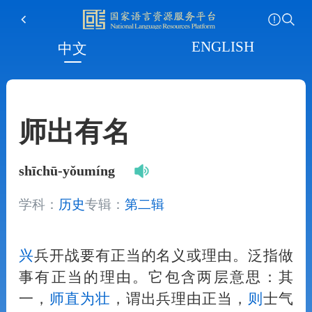
ENGLISH
中文
师出有名
shīchū-yǒumíng
学科：
历史
专辑：
第二辑
兴
兵开战要有正当的名义或理由。泛指做
事有正当的理由。它包含两层意思：其
一，
师直为壮
，谓出兵理由正当，
则
士气