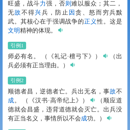
旺盛，战斗
力
强，否
则
难以服众；其二，
无
故
不得
兴
兵，防止
因
贪、怒而穷兵黩
武。其核心在于强调战争的
正义
性。这是
文明
精神的体现。
引例1
师必有名。
（《礼记·檀弓下》）
（出
兵必须有正当理由。）
引例2
顺德者昌，逆德者亡。兵出无名，事
故
不
成
。
（《汉书·高帝纪上》）
（顺应道
德就会昌盛，违背道德就会灭亡。出兵没
有正当名义，事情所以不会
成
功。）